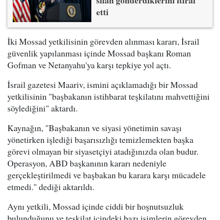
etti
İki Mossad yetkilisinin görevden alınması kararı, İsrail
güvenlik yapılanması içinde Mossad başkanı Roman
Gofman ve Netanyahu'ya karşı tepkiye yol açtı.
İsrail gazetesi Maariv, ismini açıklamadığı bir Mossad
yetkilisinin "başbakanın istihbarat teşkilatını mahvettiğini
söylediğini" aktardı.
Kaynağın, "Başbakanın ve siyasi yönetimin savaşı
yönetirken işlediği başarısızlığı temizlemekten başka
görevi olmayan bir siyasetçiyi atadığınızda olan budur.
Operasyon, ABD başkanının kararı nedeniyle
gerçekleştirilmedi ve başbakan bu karara karşı mücadele
etmedi." dediği aktarıldı.
Aynı yetkili, Mossad içinde ciddi bir hoşnutsuzluk
bulunduğunu ve teşkilat içindeki bazı isimlerin görevden