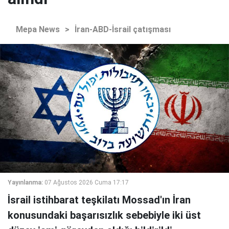
Mepa News
>
İran-ABD-İsrail çatışması
Yayınlanma:
07 Ağustos 2026 Cuma 17:17
İsrail istihbarat teşkilatı Mossad'ın İran
konusundaki başarısızlık sebebiyle iki üst