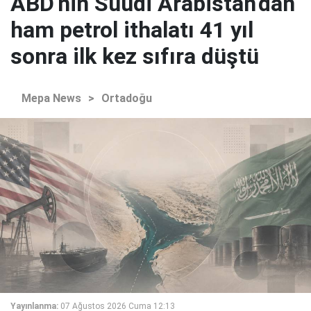
ABD'nin Suudi Arabistan'dan
ham petrol ithalatı 41 yıl
sonra ilk kez sıfıra düştü
Mepa News
>
Ortadoğu
Yayınlanma:
07 Ağustos 2026 Cuma 12:13