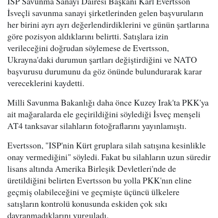
ISP Savunma Sanayi Dairesi Başkanı Karl Evertsson
İsveçli savunma sanayi şirketlerinden gelen başvuruların
her birini ayrı ayrı değerlendirdiklerini ve günün şartlarına
göre pozisyon aldıklarını belirtti. Satışlara izin
verileceğini doğrudan söylemese de Evertsson,
Ukrayna'daki durumun şartları değiştirdiğini ve NATO
başvurusu durumunu da göz önünde bulundurarak karar
vereceklerini kaydetti.
Milli Savunma Bakanlığı daha önce Kuzey Irak'ta PKK'ya
ait mağaralarda ele geçirildiğini söylediği İsveç menşeli
AT4 tanksavar silahların fotoğraflarını yayınlamıştı.
Evertsson, "ISP'nin Kürt gruplara silah satışına kesinlikle
onay vermediğini" söyledi. Fakat bu silahların uzun süredir
lisans altında Amerika Birleşik Devletleri'nde de
üretildiğini belirten Evertsson bu yolla PKK'nın eline
geçmiş olabileceğini ve geçmişte üçüncü ülkelere
satışların kontrolü konusunda eskiden çok sıkı
davranmadıklarını vurguladı.