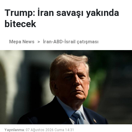
Trump: İran savaşı yakında
bitecek
Mepa News
>
İran-ABD-İsrail çatışması
Yayınlanma:
07 Ağustos 2026 Cuma 14:31