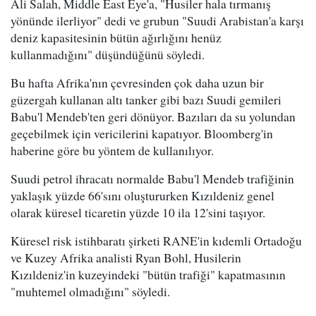
Ali Salah, Middle East Eye'a, "Husiler hala tırmanış
yönünde ilerliyor" dedi ve grubun "Suudi Arabistan'a karşı
deniz kapasitesinin bütün ağırlığını henüz
kullanmadığını" düşündüğünü söyledi.
Bu hafta Afrika'nın çevresinden çok daha uzun bir
güzergah kullanan altı tanker gibi bazı Suudi gemileri
Babu'l Mendeb'ten geri dönüyor. Bazıları da su yolundan
geçebilmek için vericilerini kapatıyor. Bloomberg'in
haberine göre bu yöntem de kullanılıyor.
Suudi petrol ihracatı normalde Babu'l Mendeb trafiğinin
yaklaşık yüzde 66'sını oluştururken Kızıldeniz genel
olarak küresel ticaretin yüzde 10 ila 12'sini taşıyor.
Küresel risk istihbaratı şirketi RANE'in kıdemli Ortadoğu
ve Kuzey Afrika analisti Ryan Bohl, Husilerin
Kızıldeniz'in kuzeyindeki "bütün trafiği" kapatmasının
"muhtemel olmadığını" söyledi.