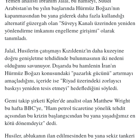
Yemen analisti Ibrahim Jalal, bu hamleyi, Suudi
Arabistan'ın bu yılın başlarında Hürmüz Boğazı'nın
kapanmasından bu yana giderek daha fazla kullandığı
alternatif güzergah olan "Süveyş Kanalı üzerinden yeniden
yönlendirme imkanını engelleme girişimi" olarak
tanımladı.
Jalal, Husilerin çatışmayı Kızıldeniz'in daha kuzeyine
doğru genişletme tehdidinde bulunmasının iki nedeni
olduğunu savunuyor. Dışarıda bu hamlenin İran'ın
Hürmüz Boğazı konusundaki "pazarlık gücünü" artırmayı
amaçladığını, içeride ise "Riyad üzerindeki zorlayıcı
baskıyı yeniden tesis etmeyi" hedeflediğini söyledi.
Gemi takip şirketi Kpler'de analist olan Matthew Wright
bu hafta BBC'ye, "Ham petrol ticaretine yönelik tehdit
açısından bu krizin başlangıcından bu yana yaşadığımız en
kötü dönemdeyiz" dedi.
Husiler, ablukanın ilan edilmesinden bu yana sekiz tankeri