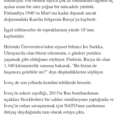
sonlarıydı. Fin ordusu sayıca çok az olmalarına rağmen üç
aydan uzun bir süre yoğun bir mücadele yürüttü.
Finlandiya 1940’ın Mart’ına kadar dayandı ancak
doğusundaki Karelia bölgesini Rusya’ya kaybetti.
İşgal edilmeseler de topraklarının yüzde 10’unu
kaybettiler.
Helsinki Üniversitesi'nden siyaset bilimci Iro Sarkka,
Ukrayna'da olan biteni izlemenin, o günleri yeniden
yaşamak gibi olduğunu söylüyor. Finlerin, Rusya ile olan
1.340 kilometrelik sınırına bakarak, "Bu bizim de
başımıza gelebilir mi?" diye düşündüklerini söylüyor.
İsveç de son yıllarda kendini tehlikede hissetti.
İsveç'in askeri zayıflığı, 2013'te Rus bombardıman
uçakları Stockholm'e bir saldırı simülasyonu yaptığında ve
İsveç'in onları savuşturmak için NATO'nun yardımına
ihtiyaç duyduğunda tam olarak ortaya çıktı.