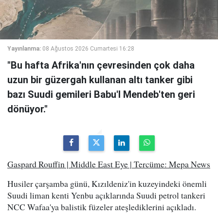
Yayınlanma:
08 Ağustos 2026 Cumartesi 16:28
"Bu hafta Afrika'nın çevresinden çok daha
uzun bir güzergah kullanan altı tanker gibi
bazı Suudi gemileri Babu'l Mendeb'ten geri
dönüyor."
Gaspard Rouffin | Middle East Eye | Tercüme: Mepa News
Husiler çarşamba günü, Kızıldeniz'in kuzeyindeki önemli
Suudi liman kenti Yenbu açıklarında Suudi petrol tankeri
NCC Wafaa'ya balistik füzeler ateşlediklerini açıkladı.