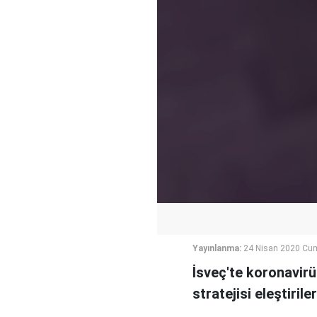
Yayınlanma:
24 Nisan 2020 Cu
İsveç'te koronavirü
stratejisi eleştiril