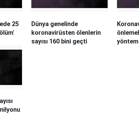
kede 25
Dünya genelinde
Koronav
 ölüm'
koronavirüsten ölenlerin
önlemek 
sayısı 160 bini geçti
yöntem
ayısı
milyonu