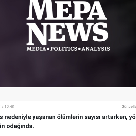
ma 10:48
Güncell
s nedeniyle yaşanan ölümlerin sayısı artarken, yö
erin odağında.