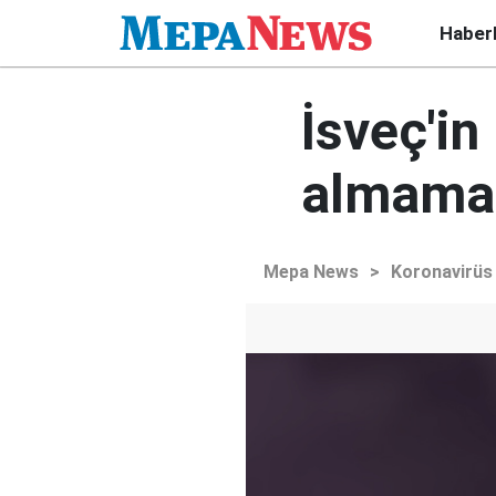
Haber
İsveç'in
almama' 
Mepa News
>
Koronavirüs