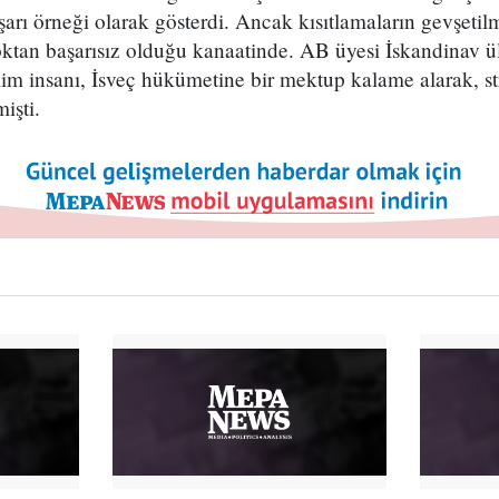
şarı örneği olarak gösterdi. Ancak kısıtlamaların gevşetil
oktan başarısız olduğu kanaatinde. AB üyesi İskandinav ül
lim insanı, İsveç hükümetine bir mektup kalame alarak, str
işti.