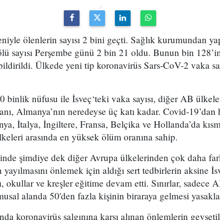
niyle ölenlerin sayısı 2 bini geçti. Sağlık kurumundan ya
ölü sayısı Perşembe günü 2 bin 21 oldu. Bunun bin 128’
ildirildi. Ülkede yeni tip koronavirüs Sars-CoV-2 vaka sa
 binlik nüfusu ile İsveç‘teki vaka sayısı, diğer AB ülkel
ranı, Almanya’nın neredeyse üç katı kadar. Covid-19’dan 
nya, İtalya, İngiltere, Fransa, Belçika ve Hollanda’da kı
lkeleri arasında en yüksek ölüm oranına sahip.
zinde şimdiye dek diğer Avrupa ülkelerinden çok daha farkl
yayılmasını önlemek için aldığı sert tedbirlerin aksine İsv
ı, okullar ve kreşler eğitime devam etti. Sınırlar, sadece
musal alanda 50'den fazla kişinin biraraya gelmesi yasakla
da koronavirüs salgınına karşı alınan önlemlerin gevşetilm