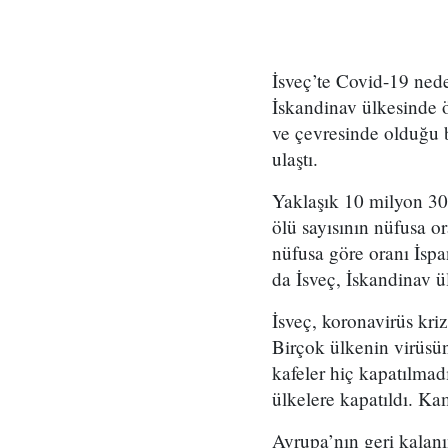
İsveç’te Covid-19 nede
İskandinav ülkesinde 
ve çevresinde olduğu b
ulaştı.
Yaklaşık 10 milyon 300
ölü sayısının nüfusa o
nüfusa göre oranı İspa
da İsveç, İskandinav ü
İsveç, koronavirüs kri
Birçok ülkenin virüsün 
kafeler hiç kapatılmad
ülkelere kapatıldı. Ka
Avrupa’nın geri kalanın