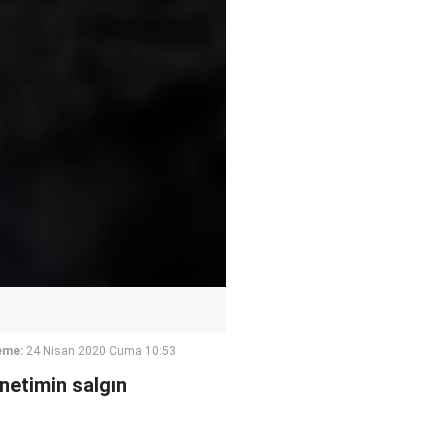
eme:
24 Nisan 2020 Cuma 10:53
netimin salgın