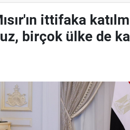
ısır'ın ittifaka katıl
uz, birçok ülke de k