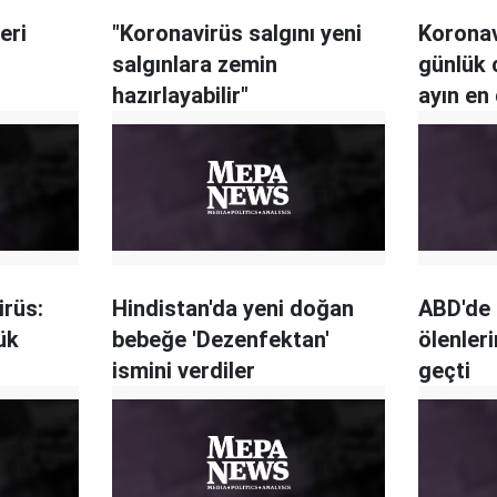
eri
"Koronavirüs salgını yeni
Koronav
salgınlara zemin
günlük 
hazırlayabilir"
ayın en
irüs:
Hindistan'da yeni doğan
ABD'de 
ük
bebeğe 'Dezenfektan'
ölenleri
ismini verdiler
geçti