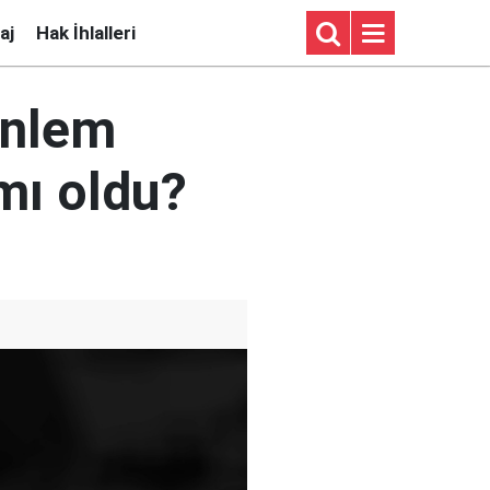
aj
Hak İhlalleri
önlem
mı oldu?