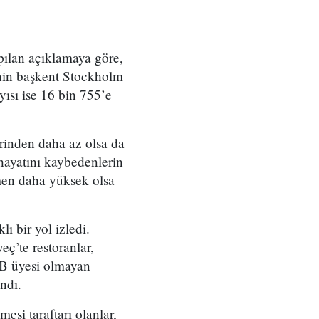
pılan açıklamaya göre,
inin başkent Stockholm
yısı ise 16 bin 755’e
erinden daha az olsa da
hayatını kaybedenlerin
smen daha yüksek olsa
ı bir yol izledi.
eç’te restoranlar,
 AB üyesi olmayan
ndı.
esi taraftarı olanlar,