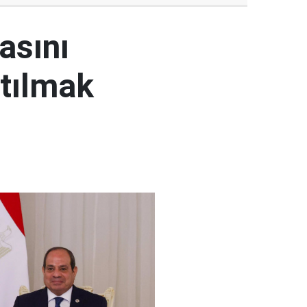
masını
atılmak