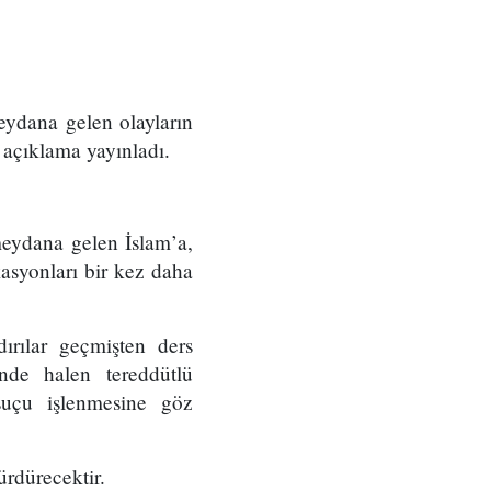
eydana gelen olayların
 açıklama yayınladı.
eydana gelen İslam’a,
asyonları bir kez daha
ırılar geçmişten ders
inde halen tereddütlü
 suçu işlenmesine göz
ürdürecektir.