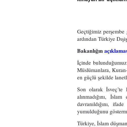
Geçtiğimiz perşembe g
ardından Türkiye Dışi
Bakanlığın
açıklama
İçinde bulunduğumuz 
Müslümanlara, Kuran-ı
en güçlü şekilde lanet
Son olarak İsveç’te 
alınmadığını, İslam 
davranıldığını, ifad
yumulduğunu göstermiş
Türkiye, İslam düşmanı