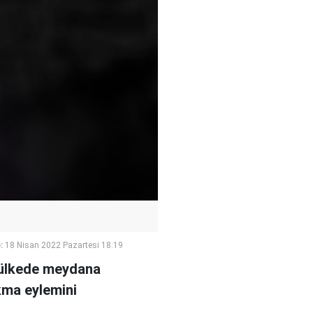
:
18 Nisan 2022 Pazartesi 18:19
 ülkede meydana
akma eylemini