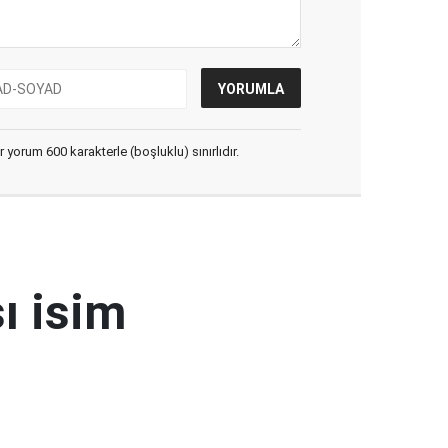
yorum 600 karakterle (boşluklu) sınırlıdır.
ı isim