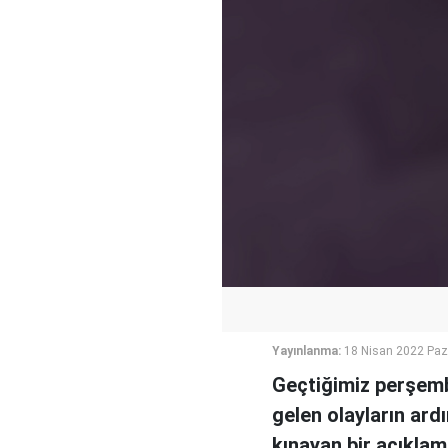
Yayınlanma:
18 Nisan 2022 Paz
Geçtiğimiz perşemb
gelen olayların ard
kınayan bir açıklam