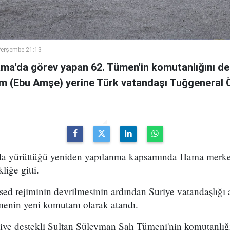
Perşembe 21:13
ama'da görev yapan 62. Tümen'in komutanlığını de
m (Ebu Amşe) yerine Türk vatandaşı Tuğgenera
uda yürüttüğü yeniden yapılanma kapsamında Hama merke
iğe gitti.
ed rejiminin devrilmesinin ardından Suriye vatandaşlığı
enin yeni komutanı olarak atandı.
kiye destekli Sultan Süleyman Şah Tümeni'nin komutanlığ