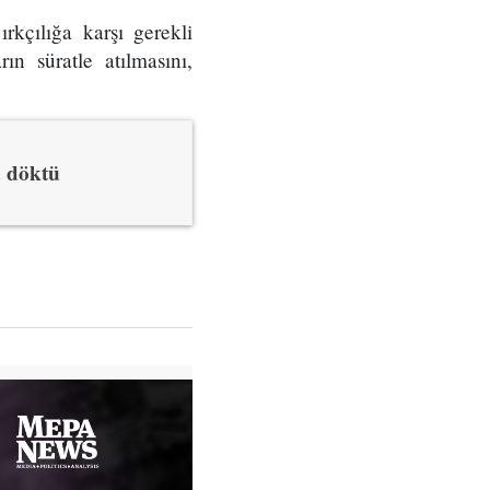
rkçılığa karşı gerekli
ın süratle atılmasını,
a döktü