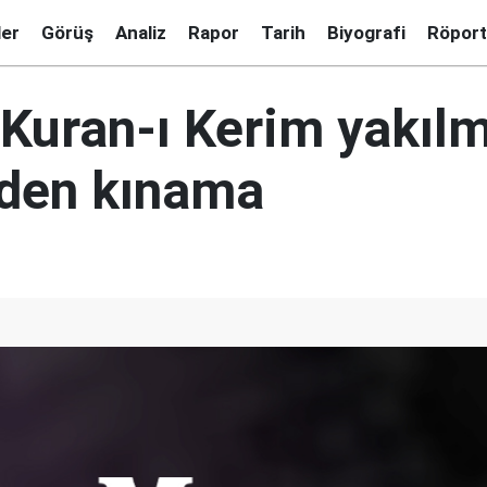
ler
Görüş
Analiz
Rapor
Tarih
Biyografi
Röport
 Kuran-ı Kerim yakıl
'den kınama