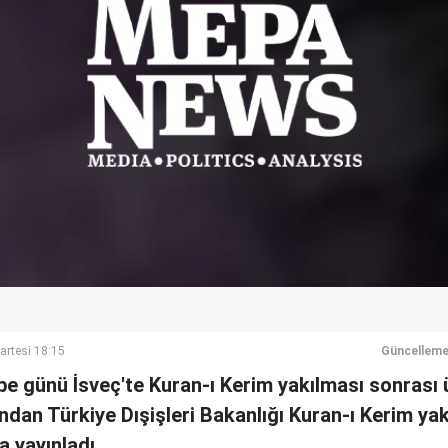
artesi 18:15
Güncelleme
e günü İsveç'te Kuran-ı Kerim yakılması sonrası
ından Türkiye Dışişleri Bakanlığı Kuran-ı Kerim y
a yayınladı.