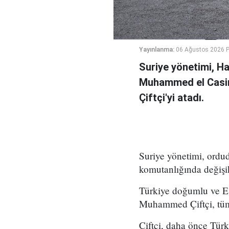
Yayınlanma:
06 Ağustos 2026 
Suriye yönetimi, H
Muhammed el Casi
Çiftçi'yi atadı.
Suriye yönetimi, ord
komutanlığında değişikl
Türkiye doğumlu ve Es
Muhammed Çiftçi, tüm
Çiftçi, daha önce Tür