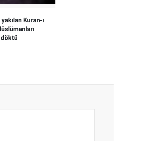
 yakılan Kuran-ı
üslümanları
 döktü