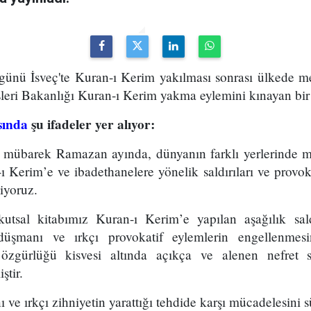
ünü İsveç'te Kuran-ı Kerim yakılması sonrası ülkede m
şleri Bakanlığı Kuran-ı Kerim yakma eylemini kınayan bir
sında
şu ifadeler yer alıyor:
mübarek Ramazan ayında, dünyanın farklı yerlerinde m
 Kerim’e ve ibadethanelere yönelik saldırıları ve provok
liyoruz.
kutsal kitabımız Kuran-ı Kerim’e yapılan aşağılık sald
düşmanı ve ırkçı provokatif eylemlerin engellenmes
e özgürlüğü kisvesi altında açıkça ve alenen nefret
tir.
 ve ırkçı zihniyetin yarattığı tehdide karşı mücadelesini s