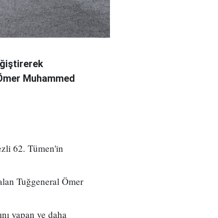
ğiştirerek
l Ömer Muhammed
zli 62. Tümen'in
 alan Tuğgeneral Ömer
ını yapan ve daha