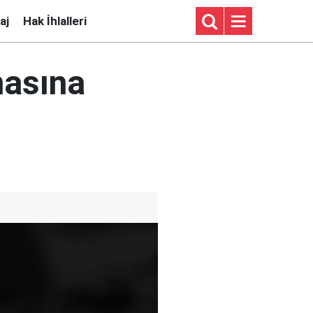
aj
Hak İhlalleri
masına