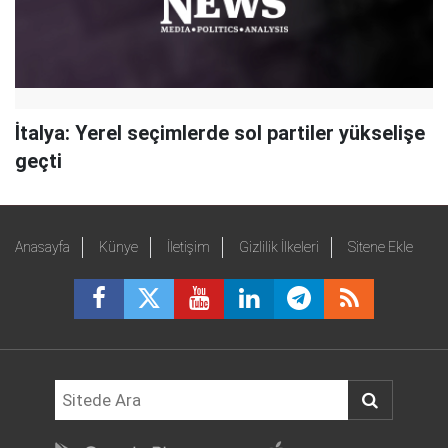
İtalya: Yerel seçimlerde sol partiler yükselişe
geçti
Anasayfa
Künye
İletişim
Gizlilik İlkeleri
Sitene Ekle