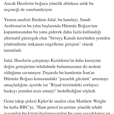
Ancak Husilerin boğaza yönelik ablukası artık bu
seçeneği de sınırlandırıyor.
Yemen analisti Ibrahim Jalal, bu hamleyi, Suudi
Arabistan'ın bu yılın başlarında Hürmüz Boğazı'nın
kapanmasından bu yana giderek daha fazla kullandığı
alternatif güzergah olan "Süveyş Kanalı üzerinden yeniden
yönlendirme imkanını engelleme girişimi" olarak
tanımladı.
Jalal, Husilerin çatışmayı Kızıldeniz'in daha kuzeyine
doğru genişletme tehdidinde bulunmasının iki nedeni
olduğunu savunuyor. Dışarıda bu hamlenin İran'ın
Hürmüz Boğazı konusundaki "pazarlık gücünü" artırmayı
amaçladığını, içeride ise "Riyad üzerindeki zorlayıcı
baskıyı yeniden tesis etmeyi" hedeflediğini söyledi.
Gemi takip şirketi Kpler'de analist olan Matthew Wright
bu hafta BBC'ye, "Ham petrol ticaretine yönelik tehdit
açısından bu krizin başlangıcından bu yana yaşadığımız en