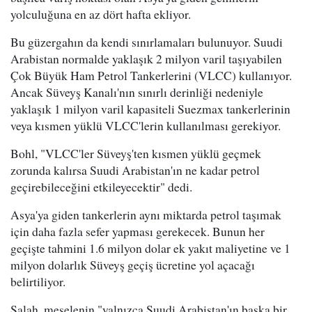
yolculuğuna en az dört hafta ekliyor.
Bu güzergahın da kendi sınırlamaları bulunuyor. Suudi
Arabistan normalde yaklaşık 2 milyon varil taşıyabilen
Çok Büyük Ham Petrol Tankerlerini (VLCC) kullanıyor.
Ancak Süveyş Kanalı'nın sınırlı derinliği nedeniyle
yaklaşık 1 milyon varil kapasiteli Suezmax tankerlerinin
veya kısmen yüklü VLCC'lerin kullanılması gerekiyor.
Bohl, "VLCC'ler Süveyş'ten kısmen yüklü geçmek
zorunda kalırsa Suudi Arabistan'ın ne kadar petrol
geçirebileceğini etkileyecektir" dedi.
Asya'ya giden tankerlerin aynı miktarda petrol taşımak
için daha fazla sefer yapması gerekecek. Bunun her
geçişte tahmini 1.6 milyon dolar ek yakıt maliyetine ve 1
milyon dolarlık Süveyş geçiş ücretine yol açacağı
belirtiliyor.
Salah, meselenin "yalnızca Suudi Arabistan'ın başka bir