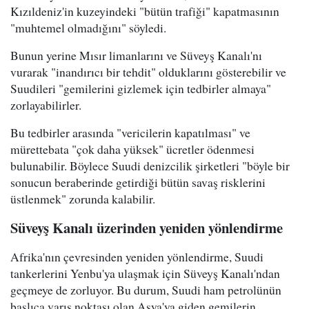
Kızıldeniz'in kuzeyindeki "bütün trafiği" kapatmasının
"muhtemel olmadığını" söyledi.
Bunun yerine Mısır limanlarını ve Süveyş Kanalı'nı
vurarak "inandırıcı bir tehdit" olduklarını gösterebilir ve
Suudileri "gemilerini gizlemek için tedbirler almaya"
zorlayabilirler.
Bu tedbirler arasında "vericilerin kapatılması" ve
mürettebata "çok daha yüksek" ücretler ödenmesi
bulunabilir. Böylece Suudi denizcilik şirketleri "böyle bir
sonucun beraberinde getirdiği bütün savaş risklerini
üstlenmek" zorunda kalabilir.
Süveyş Kanalı üzerinden yeniden yönlendirme
Afrika'nın çevresinden yeniden yönlendirme, Suudi
tankerlerini Yenbu'ya ulaşmak için Süveyş Kanalı'ndan
geçmeye de zorluyor. Bu durum, Suudi ham petrolünün
başlıca varış noktası olan Asya'ya giden gemilerin