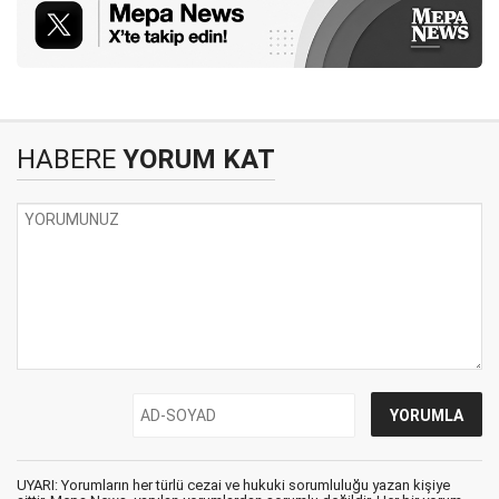
HABERE
YORUM KAT
UYARI: Yorumların her türlü cezai ve hukuki sorumluluğu yazan kişiye