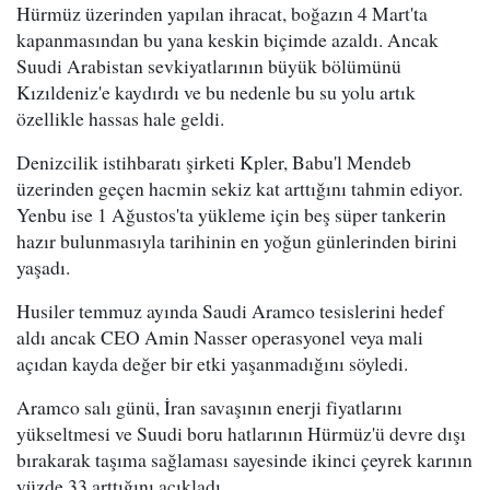
Hürmüz üzerinden yapılan ihracat, boğazın 4 Mart'ta
kapanmasından bu yana keskin biçimde azaldı. Ancak
Suudi Arabistan sevkiyatlarının büyük bölümünü
Kızıldeniz'e kaydırdı ve bu nedenle bu su yolu artık
özellikle hassas hale geldi.
Denizcilik istihbaratı şirketi Kpler, Babu'l Mendeb
üzerinden geçen hacmin sekiz kat arttığını tahmin ediyor.
Yenbu ise 1 Ağustos'ta yükleme için beş süper tankerin
hazır bulunmasıyla tarihinin en yoğun günlerinden birini
yaşadı.
Husiler temmuz ayında Saudi Aramco tesislerini hedef
aldı ancak CEO Amin Nasser operasyonel veya mali
açıdan kayda değer bir etki yaşanmadığını söyledi.
Aramco salı günü, İran savaşının enerji fiyatlarını
yükseltmesi ve Suudi boru hatlarının Hürmüz'ü devre dışı
bırakarak taşıma sağlaması sayesinde ikinci çeyrek karının
yüzde 33 arttığını açıkladı.