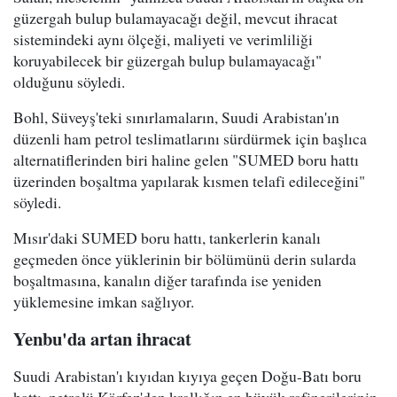
güzergah bulup bulamayacağı değil, mevcut ihracat
sistemindeki aynı ölçeği, maliyeti ve verimliliği
koruyabilecek bir güzergah bulup bulamayacağı"
olduğunu söyledi.
Bohl, Süveyş'teki sınırlamaların, Suudi Arabistan'ın
düzenli ham petrol teslimatlarını sürdürmek için başlıca
alternatiflerinden biri haline gelen "SUMED boru hattı
üzerinden boşaltma yapılarak kısmen telafi edileceğini"
söyledi.
Mısır'daki SUMED boru hattı, tankerlerin kanalı
geçmeden önce yüklerinin bir bölümünü derin sularda
boşaltmasına, kanalın diğer tarafında ise yeniden
yüklemesine imkan sağlıyor.
Yenbu'da artan ihracat
Suudi Arabistan'ı kıyıdan kıyıya geçen Doğu-Batı boru
hattı, petrolü Körfez'den krallığın en büyük rafinerilerinin