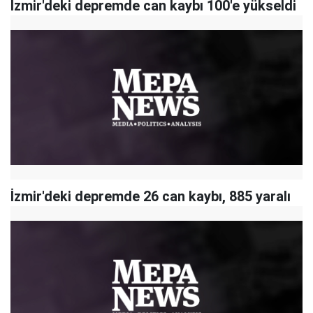
İzmir'deki depremde can kaybı 100'e yükseldi
İzmir'deki depremde 26 can kaybı, 885 yaralı