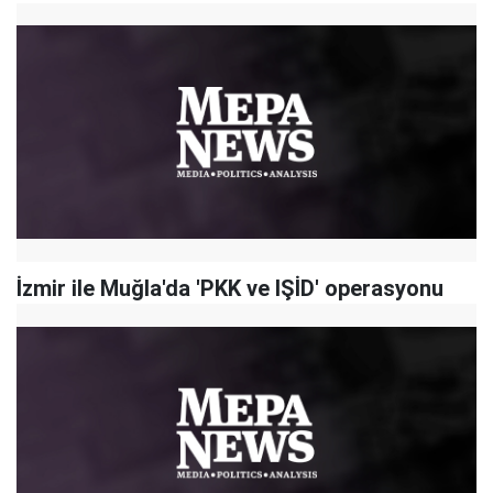
İzmir ile Muğla'da 'PKK ve IŞİD' operasyonu