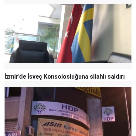
İzmir'de İsveç Konsolosluğuna silahlı saldırı