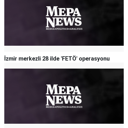
İzmir merkezli 28 ilde 'FETÖ' operasyonu