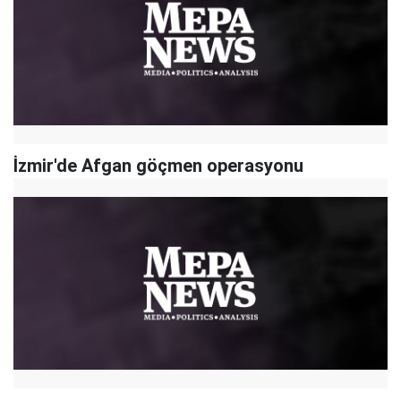
İzmir'de Afgan göçmen operasyonu