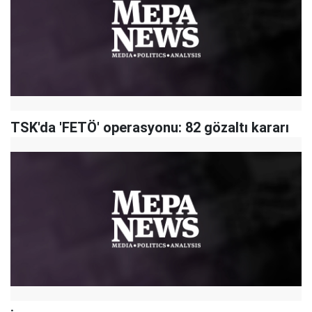
TSK'da 'FETÖ' operasyonu: 82 gözaltı kararı