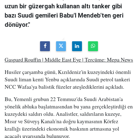
uzun bir güzergah kullanan altı tanker gibi
bazı Suudi gemileri Babu'l Mendeb'ten geri
dönüyor."
Gaspard Rouffin | Middle East Eye | Tercüme: Mepa News
Husiler çarşamba günü, Kızıldeniz'in kuzeyindeki önemli
Suudi liman kenti Yenbu açıklarında Suudi petrol tankeri
NCC Wafaa'ya balistik füzeler ateşlediklerini açıkladı.
Bu, Yemenli grubun 22 Temmuz'da Suudi Arabistan'a
yönelik abluka başlatmasından bu yana gerçekleştirdiği en
kuzeydeki saldırı oldu. Analistler, saldırıların kuzeye,
Mısır ve Süveyş Kanalı'na doğru kaymasının Körfez
krallığı üzerindeki ekonomik baskının artmasına yol
açacağı uyarısında bulunuyor.