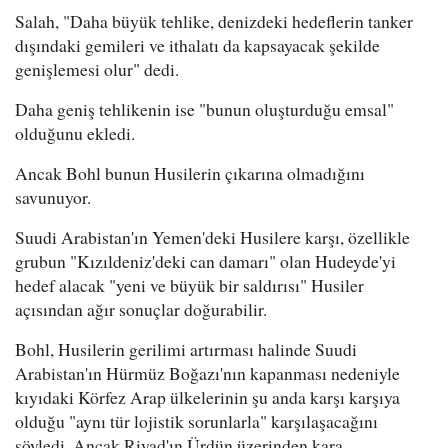
Salah, "Daha büyük tehlike, denizdeki hedeflerin tanker
dışındaki gemileri ve ithalatı da kapsayacak şekilde
genişlemesi olur" dedi.
Daha geniş tehlikenin ise "bunun oluşturduğu emsal"
olduğunu ekledi.
Ancak Bohl bunun Husilerin çıkarına olmadığını
savunuyor.
Suudi Arabistan'ın Yemen'deki Husilere karşı, özellikle
grubun "Kızıldeniz'deki can damarı" olan Hudeyde'yi
hedef alacak "yeni ve büyük bir saldırısı" Husiler
açısından ağır sonuçlar doğurabilir.
Bohl, Husilerin gerilimi artırması halinde Suudi
Arabistan'ın Hürmüz Boğazı'nın kapanması nedeniyle
kıyıdaki Körfez Arap ülkelerinin şu anda karşı karşıya
olduğu "aynı tür lojistik sorunlarla" karşılaşacağını
söyledi. Ancak Riyad'ın Ürdün üzerinden kara