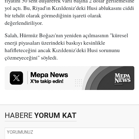
fiyatını 50 sent düşürerek varil başına 2 dolar gerilemesine
yol açtı. Bu, Riyad'ın Kızıldeniz'deki Husi ablukasını ciddi
bir tehdit olarak görmediğinin işareti olarak
değerlendiriliyor.
Salah, Hürmüz Boğazı'nın yeniden açılmasının "küresel
enerji piyasaları üzerindeki baskıyı kesinlikle
hafifleteceğini ancak Kızıldeniz'deki Husi sorununu
çözmeyeceğini" söyledi.
HABERE
YORUM KAT