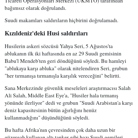
Ticareti Operasyonları Merkezi (UKMTO) tarafından
bağımsız olarak doğrulandı.
Suudi makamları saldırıların hiçbirini doğrulamadı.
Kızıldeniz'deki Husi saldırıları
Husilerin askeri sözcüsü Yahya Seri, 5 Ağustos'ta
ablukanın ilk iki haftasında en az 29 Suudi gemisinin
Babu'l Mendeb'ten geri döndüğünü söyledi. Bu hamleyi
"ablukaya karşı abluka" olarak nitelendiren Seri, grubun
"her tırmanışa tırmanışla karşılık vereceğini" belirtti.
Sana Merkezinde güvenlik meseleleri araştırmacısı Salah
Ali Salah, Middle East Eye'a, "Husiler hala tırmanış
yönünde ilerliyor" dedi ve grubun "Suudi Arabistan'a karşı
deniz kapasitesinin bütün ağırlığını henüz
kullanmadığını" düşündüğünü söyledi.
Bu hafta Afrika'nın çevresinden çok daha uzun bir
güzergah kullanan altı tanker gibi bazı Suudi gemileri