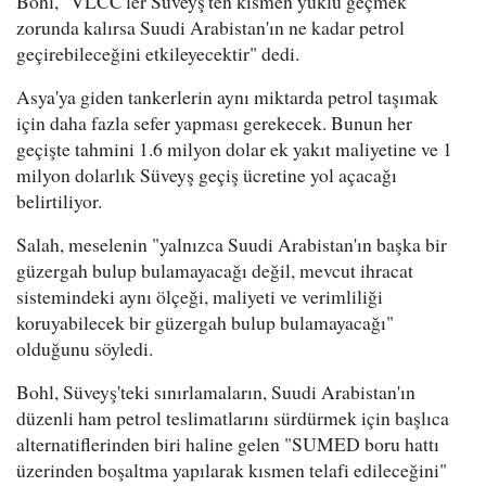
Bohl, "VLCC'ler Süveyş'ten kısmen yüklü geçmek
zorunda kalırsa Suudi Arabistan'ın ne kadar petrol
geçirebileceğini etkileyecektir" dedi.
Asya'ya giden tankerlerin aynı miktarda petrol taşımak
için daha fazla sefer yapması gerekecek. Bunun her
geçişte tahmini 1.6 milyon dolar ek yakıt maliyetine ve 1
milyon dolarlık Süveyş geçiş ücretine yol açacağı
belirtiliyor.
Salah, meselenin "yalnızca Suudi Arabistan'ın başka bir
güzergah bulup bulamayacağı değil, mevcut ihracat
sistemindeki aynı ölçeği, maliyeti ve verimliliği
koruyabilecek bir güzergah bulup bulamayacağı"
olduğunu söyledi.
Bohl, Süveyş'teki sınırlamaların, Suudi Arabistan'ın
düzenli ham petrol teslimatlarını sürdürmek için başlıca
alternatiflerinden biri haline gelen "SUMED boru hattı
üzerinden boşaltma yapılarak kısmen telafi edileceğini"