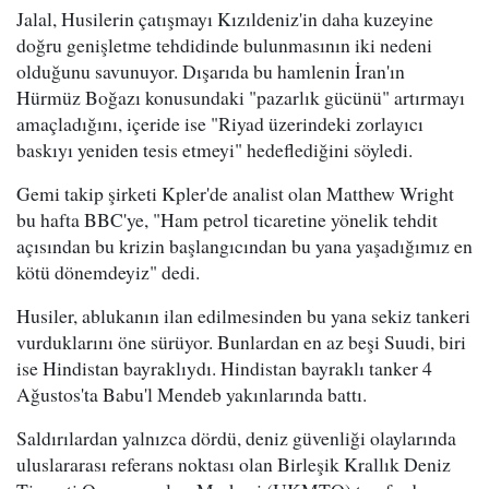
Jalal, Husilerin çatışmayı Kızıldeniz'in daha kuzeyine
doğru genişletme tehdidinde bulunmasının iki nedeni
olduğunu savunuyor. Dışarıda bu hamlenin İran'ın
Hürmüz Boğazı konusundaki "pazarlık gücünü" artırmayı
amaçladığını, içeride ise "Riyad üzerindeki zorlayıcı
baskıyı yeniden tesis etmeyi" hedeflediğini söyledi.
Gemi takip şirketi Kpler'de analist olan Matthew Wright
bu hafta BBC'ye, "Ham petrol ticaretine yönelik tehdit
açısından bu krizin başlangıcından bu yana yaşadığımız en
kötü dönemdeyiz" dedi.
Husiler, ablukanın ilan edilmesinden bu yana sekiz tankeri
vurduklarını öne sürüyor. Bunlardan en az beşi Suudi, biri
ise Hindistan bayraklıydı. Hindistan bayraklı tanker 4
Ağustos'ta Babu'l Mendeb yakınlarında battı.
Saldırılardan yalnızca dördü, deniz güvenliği olaylarında
uluslararası referans noktası olan Birleşik Krallık Deniz