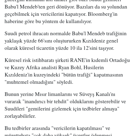
Babu'l Mendeb'ten geri dönüyor. Bazıları da su yolundan
geçebilmek için vericilerini kapatıyor. Bloomberg'in
haberine göre bu yöntem de kullanılıyor.
Suudi petrol ihracatı normalde Babu'l Mendeb trafiğinin
yaklaşık yüzde 66'sını oluştururken Kızıldeniz genel
olarak küresel ticaretin yüzde 10 ila 12'sini taşıyor.
Küresel risk istihbaratı şirketi RANE'in kıdemli Ortadoğu
ve Kuzey Afrika analisti Ryan Bohl, Husilerin
Kızıldeniz'in kuzeyindeki "bütün trafiği" kapatmasının
"muhtemel olmadığını" söyledi.
Bunun yerine Mısır limanlarını ve Süveyş Kanalı'nı
vurarak "inandırıcı bir tehdit" olduklarını gösterebilir ve
Suudileri "gemilerini gizlemek için tedbirler almaya"
zorlayabilirler.
Bu tedbirler arasında "vericilerin kapatılması" ve
mürettebata "çok daha yüksek" ücretler ödenmesi