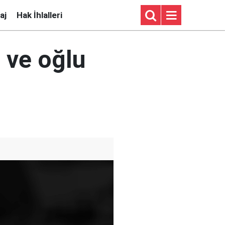
aj
Hak İhlalleri
 ve oğlu