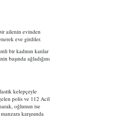
ir ailenin evinden
nerek eve girdiler.
mli bir kadının kanlar
inin başında ağladığını
astik kelepçeyle
gelen polis ve 112 Acil
narak, oğlunun ise
ü manzara karşısında