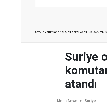
UYARI: Yorumların her türlü cezai ve hukuki sorumlulu
Suriye 
komutan
atandı
Mepa News
>
Suriye