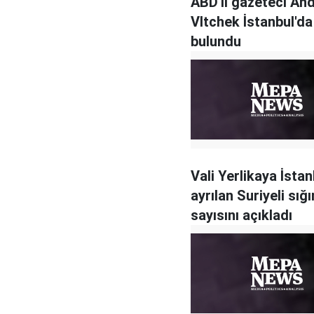
ABD'li gazeteci An
Vltchek İstanbul'da
bulundu
Vali Yerlikaya İsta
ayrılan Suriyeli sığ
sayısını açıkladı