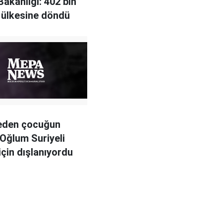
 Bakanlığı: 402 bin
i ülkesine döndü
 eden çocuğun
 Oğlum Suriyeli
için dışlanıyordu