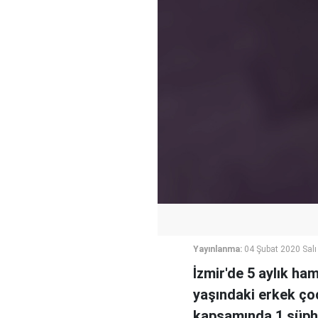
Yayınlanma:
04 Şubat 2020 Salı
İzmir'de 5 aylık ha
yaşındaki erkek ço
kapsamında 1 şüphel