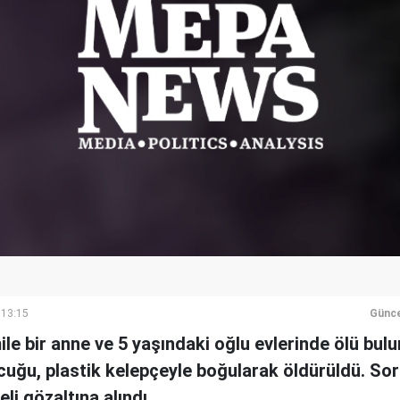
 13:15
Günce
mile bir anne ve 5 yaşındaki oğlu evlerinde ölü bul
cuğu, plastik kelepçeyle boğularak öldürüldü. S
i gözaltına alındı.