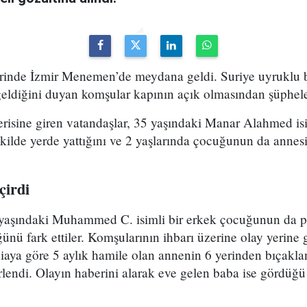
erinde İzmir Menemen’de meydana geldi. Suriye uyruklu b
geldiğini duyan komşular kapının açık olmasından şüphele
çerisine giren vatandaşlar, 35 yaşındaki Manar Alahmed isi
şekilde yerde yattığını ve 2 yaşlarında çocuğunun da annes
çirdi
 yaşındaki Muhammed C. isimli bir erkek çocuğunun da pl
ü fark ettiler. Komşularının ihbarı üzerine olay yerine 
diaya göre 5 aylık hamile olan annenin 6 yerinden bıçakla
rlendi. Olayın haberini alarak eve gelen baba ise gördüğ