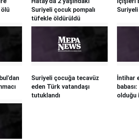
dre
Hatay'da 2 yaşındaki
İçişleri
 ölü
Suriyeli çocuk pompalı
Suriyel
tüfekle öldürüldü
nbul'dan
Suriyeli çocuğa tecavüz
İntihar
ınmacı
eden Türk vatandaşı
babası:
tutuklandı
olduğu 