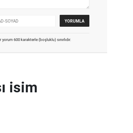
yorum 600 karakterle (boşluklu) sınırlıdır.
ı isim