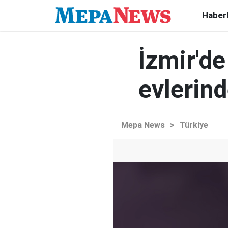
Haber
İzmir'de
evlerin
Mepa News
>
Türkiye