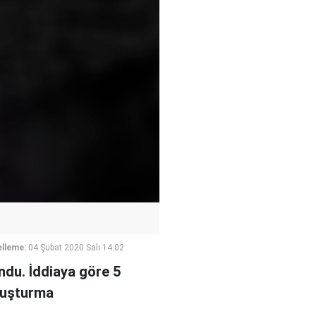
lleme:
04 Şubat 2020 Salı 14:02
undu. İddiaya göre 5
oruşturma