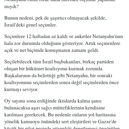
mıydı?
Bunun nedeni, pek de şaşırtıcı olmayacak şekilde,
İsrail'deki genel seçimler.
Seçimlere 12 haftadan az kaldı ve anketler Netanyahu'nun
hala zor durumda olduğunu gösteriyor. Artık seçmenlere
açık ve net biçimde konuşmanın zamanı geldi.
Seçilebilecek tüm İsrail başbakanları, birkaç partiden
oluşan bir hükümet koalisyonu kurmak zorunda.
Başkalarının da belirttiği gibi Netanyahu, bir sonraki
koalisyonunu seçimlerden sonra değil seçimlerden önce
kurmayı seviyor.
Oy sayımı sona erdiğinde iktidarda kalma şansı
bulunacaksa aşırı sağcı müttefiklerinin kendisine
katılması gerekecek. Bu nedenle onların yol haritasına
yönelik kamuoyu önündeki sert eleştirileri ve Gazze'de
küçük bir pilot projede güvenliği denetlemesi öngörülen