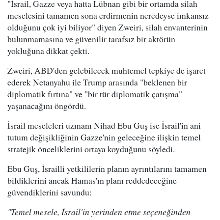
"İsrail, Gazze veya hatta Lübnan gibi bir ortamda silah
meselesini tamamen sona erdirmenin neredeyse imkansız
olduğunu çok iyi biliyor" diyen Zweiri, silah envanterinin
bulunmamasına ve güvenilir tarafsız bir aktörün
yokluğuna dikkat çekti.
Zweiri, ABD'den gelebilecek muhtemel tepkiye de işaret
ederek Netanyahu ile Trump arasında "beklenen bir
diplomatik fırtına" ve "bir tür diplomatik çatışma"
yaşanacağını öngördü.
İsrail meseleleri uzmanı Nihad Ebu Guş ise İsrail'in ani
tutum değişikliğinin Gazze'nin geleceğine ilişkin temel
stratejik önceliklerini ortaya koyduğunu söyledi.
Ebu Guş, İsrailli yetkililerin planın ayrıntılarını tamamen
bildiklerini ancak Hamas'ın planı reddedeceğine
güvendiklerini savundu:
"Temel mesele, İsrail'in yerinden etme seçeneğinden