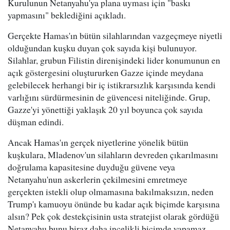
Kurulunun Netanyahu'ya plana uyması için "baskı
yapmasını" beklediğini açıkladı.
Gerçekte Hamas'ın bütün silahlarından vazgeçmeye niyetli
olduğundan kuşku duyan çok sayıda kişi bulunuyor.
Silahlar, grubun Filistin direnişindeki lider konumunun en
açık göstergesini oluştururken Gazze içinde meydana
gelebilecek herhangi bir iç istikrarsızlık karşısında kendi
varlığını sürdürmesinin de güvencesi niteliğinde. Grup,
Gazze'yi yönettiği yaklaşık 20 yıl boyunca çok sayıda
düşman edindi.
Ancak Hamas'ın gerçek niyetlerine yönelik bütün
kuşkulara, Mladenov'un silahların devreden çıkarılmasını
doğrulama kapasitesine duyduğu güvene veya
Netanyahu'nun askerlerin çekilmesini emretmeye
gerçekten istekli olup olmamasına bakılmaksızın, neden
Trump'ı kamuoyu önünde bu kadar açık biçimde karşısına
alsın? Pek çok destekçisinin usta stratejist olarak gördüğü
Netanyahu bunu biraz daha incelikli biçimde yapamaz