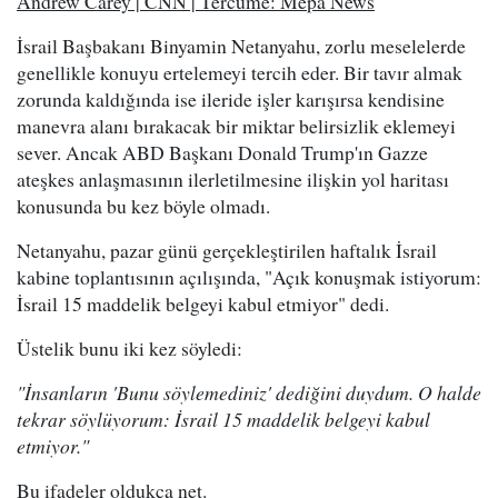
Andrew Carey | CNN | Tercüme: Mepa News
İsrail Başbakanı Binyamin Netanyahu, zorlu meselelerde
genellikle konuyu ertelemeyi tercih eder. Bir tavır almak
zorunda kaldığında ise ileride işler karışırsa kendisine
manevra alanı bırakacak bir miktar belirsizlik eklemeyi
sever. Ancak ABD Başkanı Donald Trump'ın Gazze
ateşkes anlaşmasının ilerletilmesine ilişkin yol haritası
konusunda bu kez böyle olmadı.
Netanyahu, pazar günü gerçekleştirilen haftalık İsrail
kabine toplantısının açılışında, "Açık konuşmak istiyorum:
İsrail 15 maddelik belgeyi kabul etmiyor" dedi.
Üstelik bunu iki kez söyledi:
"İnsanların 'Bunu söylemediniz' dediğini duydum. O halde
tekrar söylüyorum: İsrail 15 maddelik belgeyi kabul
etmiyor."
Bu ifadeler oldukça net.