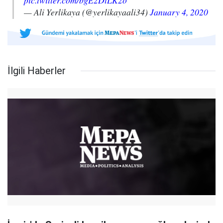
pic.twitter.com/bgE2DtLK2o
— Ali Yerlikaya (@yerlikayaali34)
January 4, 2020
İlgili Haberler