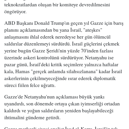
teknokratlardan oluşan bir komiteye devredilmesini
öngörüyor.
ABD Başkanı Donald Trump'ın geçen yıl Gazze için barış
planını açıklamasından bu yana İsrail, "ateşkes"
anlaşmasını ihlal ederek neredeyse her gün ölümcül
saldırılar düzenlemeyi sürdürdü. İsrail güçlerini çekmek
yerine bugün Gazze Şeridi'nin yüzde 70'inden fazlası
üzerinde askeri kontrolünü sürdürüyor. Netanyahu ise
pazar günü, İsrail'deki kritik seçimlere yalnızca haftalar
kala, Hamas "gerçek anlamda silahsızlanana" kadar İsrail
askerlerinin çekilmeyeceğinde ısrar ederek diplomatik
süreci fiilen felce uğrattı.
Gazze'de Netanyahu'nun açıklaması büyük yankı
uyandırdı, son dönemde ortaya çıkan iyimserliği ortadan
kaldırdı ve yoğun saldırıların yeniden başlayabileceği
ihtimalini gündeme getirdi.
Gazze merkezli siyasi analist İyad el-Karra, İsrail'in tek