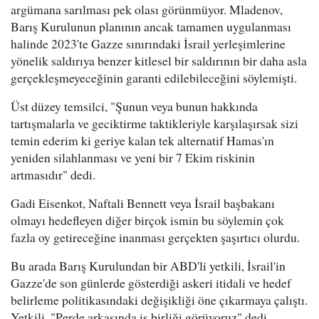
argümana sarılması pek olası görünmüyor. Mladenov,
Barış Kurulunun planının ancak tamamen uygulanması
halinde 2023'te Gazze sınırındaki İsrail yerleşimlerine
yönelik saldırıya benzer kitlesel bir saldırının bir daha asla
gerçekleşmeyeceğinin garanti edilebileceğini söylemişti.
Üst düzey temsilci, "Şunun veya bunun hakkında
tartışmalarla ve geciktirme taktikleriyle karşılaşırsak sizi
temin ederim ki geriye kalan tek alternatif Hamas'ın
yeniden silahlanması ve yeni bir 7 Ekim riskinin
artmasıdır" dedi.
Gadi Eisenkot, Naftali Bennett veya İsrail başbakanı
olmayı hedefleyen diğer birçok ismin bu söylemin çok
fazla oy getireceğine inanması gerçekten şaşırtıcı olurdu.
Bu arada Barış Kurulundan bir ABD'li yetkili, İsrail'in
Gazze'de son günlerde gösterdiği askeri itidali ve hedef
belirleme politikasındaki değişikliği öne çıkarmaya çalıştı.
Yetkili, "Perde arkasında iş birliği görüyoruz" dedi.