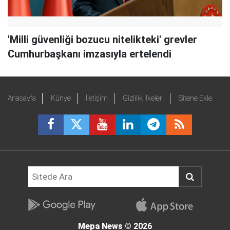
'Milli güvenliği bozucu nitelikteki' grevler
Cumhurbaşkanı imzasıyla ertelendi
Anasayfa
Künye
İletişim
Gizlilik İlkeleri
Sitene Ekle
Mepa News
© 2026