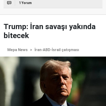
1 Yorum
Trump: İran savaşı yakında
bitecek
Mepa News
>
İran-ABD-İsrail çatışması