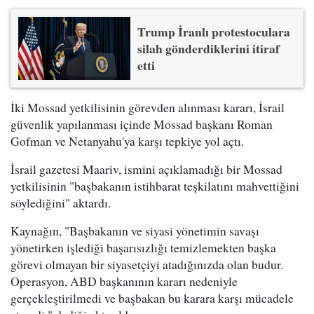
Trump İranlı protestoculara
silah gönderdiklerini itiraf
etti
İki Mossad yetkilisinin görevden alınması kararı, İsrail
güvenlik yapılanması içinde Mossad başkanı Roman
Gofman ve Netanyahu'ya karşı tepkiye yol açtı.
İsrail gazetesi Maariv, ismini açıklamadığı bir Mossad
yetkilisinin "başbakanın istihbarat teşkilatını mahvettiğini
söylediğini" aktardı.
Kaynağın, "Başbakanın ve siyasi yönetimin savaşı
yönetirken işlediği başarısızlığı temizlemekten başka
görevi olmayan bir siyasetçiyi atadığınızda olan budur.
Operasyon, ABD başkanının kararı nedeniyle
gerçekleştirilmedi ve başbakan bu karara karşı mücadele