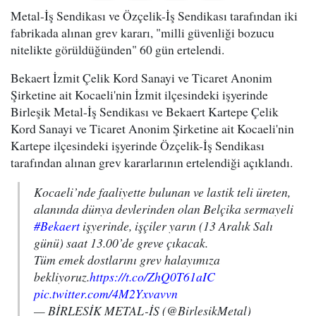
Metal-İş Sendikası ve Özçelik-İş Sendikası tarafından iki
fabrikada alınan grev kararı, "milli güvenliği bozucu
nitelikte görüldüğünden" 60 gün ertelendi.
Bekaert İzmit Çelik Kord Sanayi ve Ticaret Anonim
Şirketine ait Kocaeli'nin İzmit ilçesindeki işyerinde
Birleşik Metal-İş Sendikası ve Bekaert Kartepe Çelik
Kord Sanayi ve Ticaret Anonim Şirketine ait Kocaeli'nin
Kartepe ilçesindeki işyerinde Özçelik-İş Sendikası
tarafından alınan grev kararlarının ertelendiği açıklandı.
Kocaeli’nde faaliyette bulunan ve lastik teli üreten,
alanında dünya devlerinden olan Belçika sermayeli
#Bekaert
işyerinde, işçiler yarın (13 Aralık Salı
günü) saat 13.00’de greve çıkacak.
Tüm emek dostlarını grev halayımıza
bekliyoruz.
https://t.co/ZhQ0T61aIC
pic.twitter.com/4M2Yxvavvn
— BİRLESİK METAL-İŞ (@BirlesikMetal)