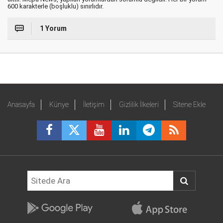
600 karakterle (boşluklu) sınırlıdır.
1 Yorum
Anasayfa
Künye
İletişim
Gizlilik İlkeleri
Sitene Ekle