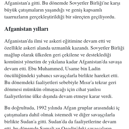
Afganistan'a gitti. Bu dönemde Sovyetler Birliği'ne karşı
büyük çatışmaların yaşandığı ve geniş kapsamlı
taarruzların gerçekleştirildiği bir süreçten geçiliyordu.
Afganistan yılları
Afganistan'da ilmi ve askeri eğitimine devam etti ve
özellikle askeri alanda uzmanlık kazandı. Sovyetler Birliği
mağlup olarak ülkeden geri çekilene ve desteklediği
komünist yönetim de yıkılana kadar Afganistan'da savaşa
devam etti. Ebu Muhammed, Usame bin Ladin
öncülüğündeki yabancı savaşçılarla birlikte hareket etti.
Bu dönemdeki faaliyetleri sebebiyle Mısır'a tekrar geri
dönmesi mümkün olmayacağı için cihat yanlısı
faaliyetlerine ülke dışında devam etmeye karar verdi.
Bu doğrultuda, 1992 yılında Afgan gruplar arasındaki iç
çatışmalara dahil olmak istemedi ve diğer savaşçılarla
birlikte Sudan'a gitti. Sudan'da da faaliyetlerine devam
etti, bu dönemde Somali ve Ogadin'deki savaşçıların