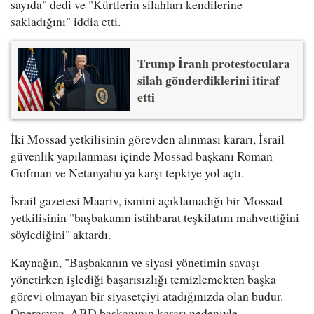
sayıda" dedi ve "Kürtlerin silahları kendilerine
sakladığını" iddia etti.
Trump İranlı protestoculara
silah gönderdiklerini itiraf
etti
İki Mossad yetkilisinin görevden alınması kararı, İsrail
güvenlik yapılanması içinde Mossad başkanı Roman
Gofman ve Netanyahu'ya karşı tepkiye yol açtı.
İsrail gazetesi Maariv, ismini açıklamadığı bir Mossad
yetkilisinin "başbakanın istihbarat teşkilatını mahvettiğini
söylediğini" aktardı.
Kaynağın, "Başbakanın ve siyasi yönetimin savaşı
yönetirken işlediği başarısızlığı temizlemekten başka
görevi olmayan bir siyasetçiyi atadığınızda olan budur.
Operasyon, ABD başkanının kararı nedeniyle