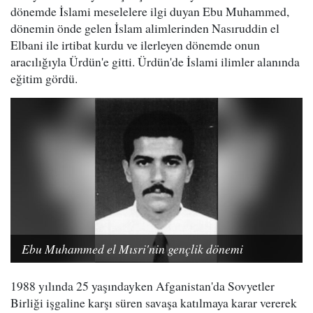
dönemde İslami meselelere ilgi duyan Ebu Muhammed,
dönemin önde gelen İslam alimlerinden Nasıruddin el
Elbani ile irtibat kurdu ve ilerleyen dönemde onun
aracılığıyla Ürdün'e gitti. Ürdün'de İslami ilimler alanında
eğitim gördü.
Ebu Muhammed el Mısri'nin gençlik dönemi
1988 yılında 25 yaşındayken Afganistan'da Sovyetler
Birliği işgaline karşı süren savaşa katılmaya karar vererek