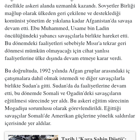
özellikle askeri alanda uzmanlık kazandı. Sovyetler Birliği
mağlup olarak ülkeden geri çekilene ve desteklediği
komünist yönetim de yıkılana kadar Afganistan'da savaşa
devam etti. Ebu Muhammed, Usame bin Ladin
öncülüğündeki yabancı savaşçılarla birlikte hareket etti.
Bu dönemdeki faaliyetleri sebebiyle Mısır'a tekrar geri
dönmesi mümkün olmayacağı için cihat yanlısı
faaliyetlerine ülke dışında devam etmeye karar verdi.
Bu doğrultuda, 1992 yılında Afgan gruplar arasındaki iç
çatışmalara dahil olmak istemedi ve diğer savaşçılarla
birlikte Sudan'a gitti. Sudan'da da faaliyetlerine devam
etti, bu dönemde Somali ve Ogadin'deki savaşçıların
eğitilmesi sürecinde yer aldı. Bu askeri eğitim sürecinin
Mogadişu sorumlusu olarak görevlendirildi. Eğittiği
savaşçılar Somali'de Amerikan güçlerine yönelik saldırılar
içerisinde yer aldılar.
Tarih | 'Kara Şahin Düştü':