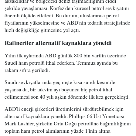
aksaklıklar ve bölgedeki deniz taşımacılığının ciddi
şekilde yavaşlaması, Körfez'den küresel petrol sevkiyatını
önemli ölçüde etkiledi. Bu durum, uluslararası petrol
fiyatlarının yükselmesine ve ABD'nin tedarik stratejisinde
hızlı değişikliğe gitmesine yol açtı.
Rafineriler alternatif kaynaklara yöneldi
Yılın ilk aylarında ABD günlük 800 bin varilin üzerinde
Suudi ham petrolü ithal ederken, Temmuz ayında bu
rakam sıfıra geriledi.
Suudi sevkiyatlarında geçmişte kısa süreli kesintiler
yaşansa da, bir takvim ayı boyunca hiç petrol ithal
edilmemesi son 40 yılı aşkın dönemde ilk kez gerçekleşti.
ABD'li enerji şirketleri üretimlerini sürdürebilmek için
alternatif kaynaklara yöneldi. Phillips 66 Üst Yöneticisi
Mark Lashier, şirketin Orta Doğu petrolüne bağımlılığının
toplam ham petrol alımlarının yüzde 1'inin altına