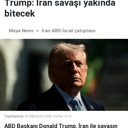
Trump: İran savaşı yakında
bitecek
Mepa News
>
İran-ABD-İsrail çatışması
Yayınlanma:
07 Ağustos 2026 Cuma 14:31
ABD Başkanı Donald Trump, İran ile savaşın