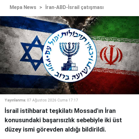
Mepa News
>
İran-ABD-İsrail çatışması
Yayınlanma:
07 Ağustos 2026 Cuma 17:17
İsrail istihbarat teşkilatı Mossad'ın İran
konusundaki başarısızlık sebebiyle iki üst
düzey ismi görevden aldığı bildirildi.