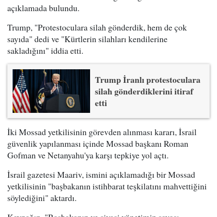
açıklamada bulundu.
Trump, "Protestoculara silah gönderdik, hem de çok
sayıda" dedi ve "Kürtlerin silahları kendilerine
sakladığını" iddia etti.
Trump İranlı protestoculara
silah gönderdiklerini itiraf
etti
İki Mossad yetkilisinin görevden alınması kararı, İsrail
güvenlik yapılanması içinde Mossad başkanı Roman
Gofman ve Netanyahu'ya karşı tepkiye yol açtı.
İsrail gazetesi Maariv, ismini açıklamadığı bir Mossad
yetkilisinin "başbakanın istihbarat teşkilatını mahvettiğini
söylediğini" aktardı.
Kaynağın, "Başbakanın ve siyasi yönetimin savaşı