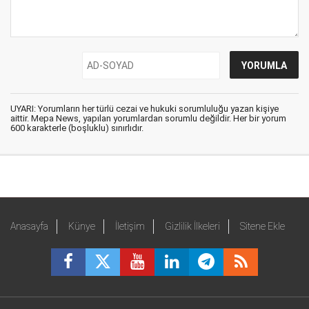
UYARI: Yorumların her türlü cezai ve hukuki sorumluluğu yazan kişiye
aittir. Mepa News, yapılan yorumlardan sorumlu değildir. Her bir yorum
600 karakterle (boşluklu) sınırlıdır.
Anasayfa
Künye
İletişim
Gizlilik İlkeleri
Sitene Ekle