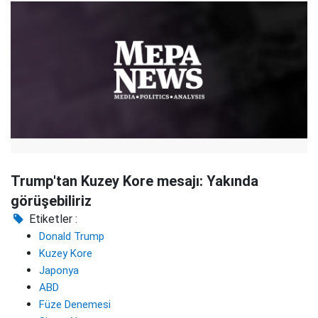
Trump'tan Kuzey Kore mesajı: Yakında
görüşebiliriz
Etiketler :
Donald Trump
Kuzey Kore
Japonya
ABD
Füze Denemesi