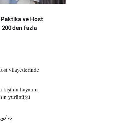
 Paktika ve Host
e 200'den fazla
ost vilayetlerinde
a kişinin hayatını
nin yürüttüğü
په ل!