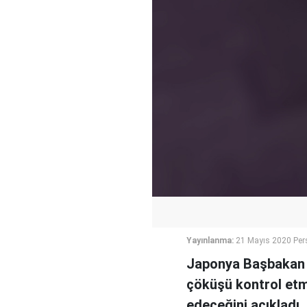
Yayınlanma:
21 Mayıs 2020 Per
Japonya Başbakan 
çöküşü kontrol etme
edeceğini açıkladı.