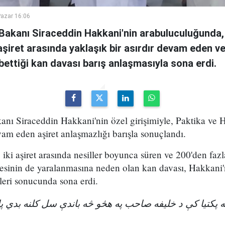
azar 16:06
i Bakanı Siraceddin Hakkani'nin arabuluculuğunda,
i aşiret arasında yaklaşık bir asırdır devam eden v
ybettiği kan davası barış anlaşmasıyla sona erdi.
kanı Siraceddin Hakkani'nin özel girişimiyle, Paktika ve H
vam eden aşiret anlaşmazlığı barışla sonuçlandı.
iki aşiret arasında nesiller boyunca süren ve 200'den fazl
esinin de yaralanmasına neden olan kan davası, Hakkani'
eri sonucunda sona erdi.
ویه پکتیا کې د خلیفه صاحب په هڅو څه باندې سل کلنه بدي 