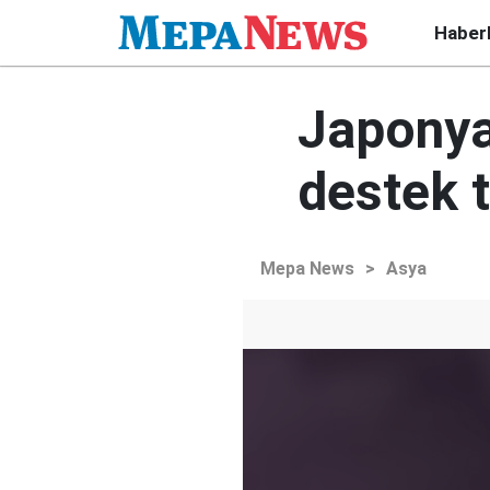
Haber
Japonya 
destek 
Mepa News
>
Asya