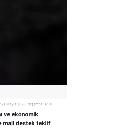
:
21 Mayıs 2020 Perşembe 16:10
nı ve ekonomik
 mali destek teklif