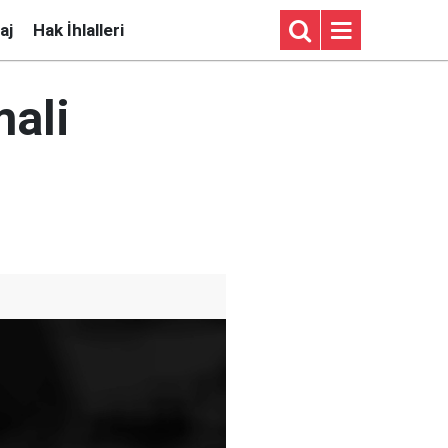
aj
Hak İhlalleri
mali