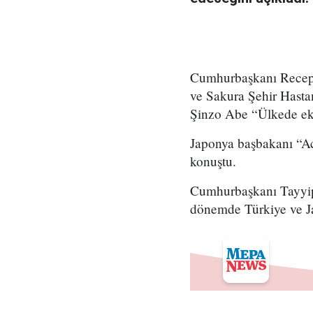
Cumhurbaşkanı Recep T
ve Sakura Şehir Hastan
Şinzo Abe “Ülkede eko
Japonya başbakanı “Aci
konuştu.
Cumhurbaşkanı Tayyip 
dönemde Türkiye ve Jap