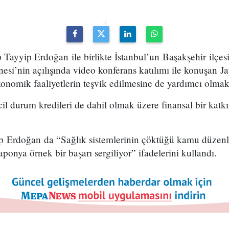
ayyip Erdoğan ile birlikte İstanbul’un Başakşehir ilçes
esi’nin açılışında video konferans katılımı ile konuşan 
nomik faaliyetlerin teşvik edilmesine de yardımcı olmak 
l durum kredileri de dahil olmak üzere finansal bir katk
Erdoğan da “Sağlık sistemlerinin çöktüğü kamu düzenler
onya örnek bir başarı sergiliyor” ifadelerini kullandı.