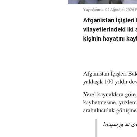
Yayınlanma:
09 Ağustos 2026 P
Afganistan İçişler
vilayetlerindeki ik
kişinin hayatını ka
Afganistan İçişleri Ba
yaklaşık 100 yıldır de
Yerel kaynaklara göre, 
kaybetmesine, yüzlerc
arabuluculuk görüşmel
پای ته ورسېده