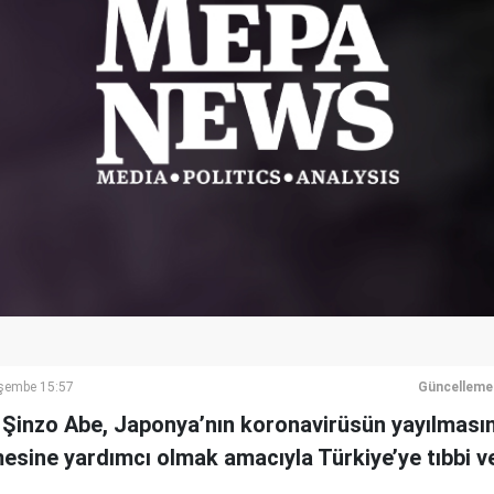
şembe 15:57
Güncelleme
Şinzo Abe, Japonya’nın koronavirüsün yayılması
sine yardımcı olmak amacıyla Türkiye’ye tıbbi ve