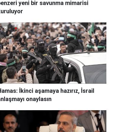
benzeri yeni bir savunma mimarisi
kuruluyor
amas: İkinci aşamaya hazırız, İsrail
anlaşmayı onaylasın