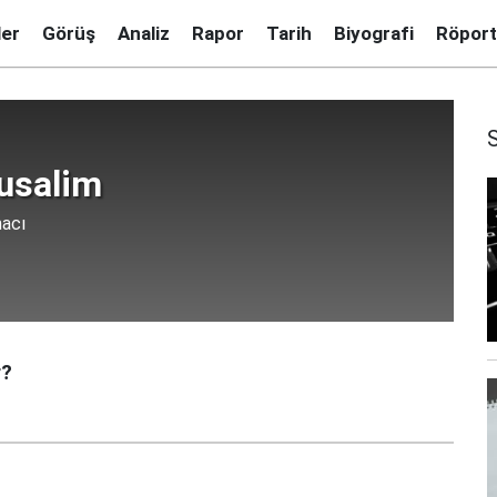
ler
Görüş
Analiz
Rapor
Tarih
Biyografi
Röport
usalim
macı
r?