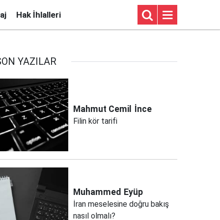
aj
Hak İhlalleri
SON YAZILAR
Mahmut Cemil
İnce
Filin kör tarifi
Muhammed
Eyüp
İran meselesine doğru bakış
nasıl olmalı?