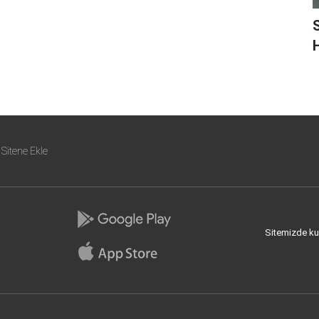
H
Sitene Ekle
Sitemizde kull