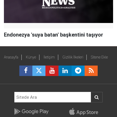
Endonezya 'suya batan' başkentini taşıyor
Anasayfa
Künye
İletişim
Gizlilik İlkeleri
Sitene Ekle