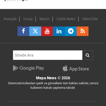
Anasayfa
Künye
İletişim
Gizlilik İlkeleri
Sitene Ekle
Mepa News
© 2026
Sitemizde kullanılan içerik ve görsellerin tüm hakları saklıdır, izinsiz
kullanımı hukuki yaptırıma tabidir.