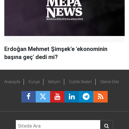
Erdoğan Mehmet Şimşek'e 'ekonominin
başına geç' dedi mi?
Anasayfa
Künye
İletişim
Gizlilik İlkeleri
Sitene Ekle