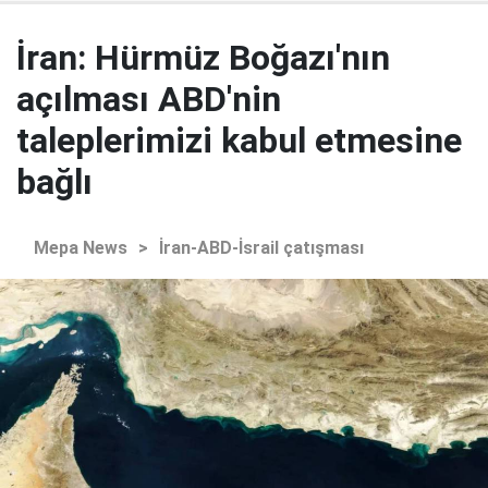
İran: Hürmüz Boğazı'nın
açılması ABD'nin
taleplerimizi kabul etmesine
bağlı
Mepa News
>
İran-ABD-İsrail çatışması