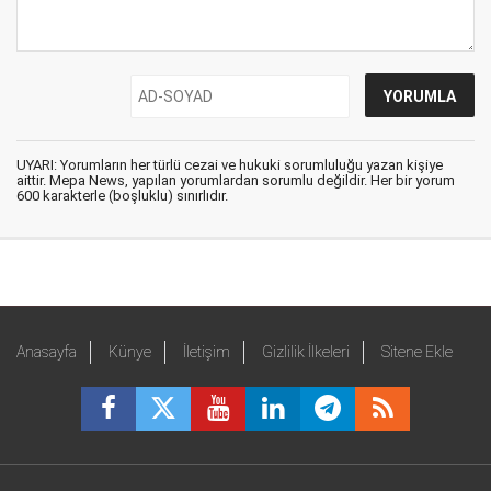
UYARI: Yorumların her türlü cezai ve hukuki sorumluluğu yazan kişiye
aittir. Mepa News, yapılan yorumlardan sorumlu değildir. Her bir yorum
600 karakterle (boşluklu) sınırlıdır.
Anasayfa
Künye
İletişim
Gizlilik İlkeleri
Sitene Ekle