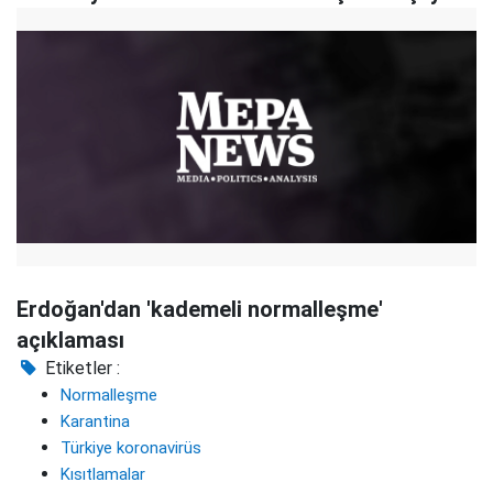
Erdoğan'dan 'kademeli normalleşme'
açıklaması
Etiketler :
Normalleşme
Karantina
Türkiye koronavirüs
Kısıtlamalar