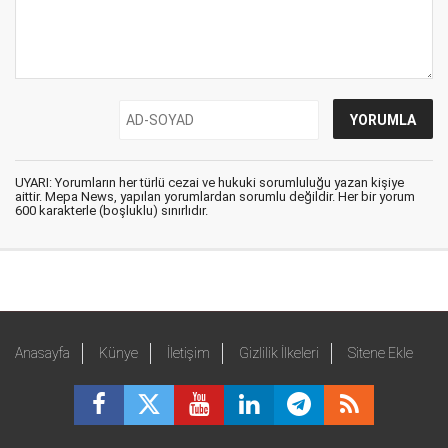
UYARI: Yorumların her türlü cezai ve hukuki sorumluluğu yazan kişiye
aittir. Mepa News, yapılan yorumlardan sorumlu değildir. Her bir yorum
600 karakterle (boşluklu) sınırlıdır.
Anasayfa
Künye
İletişim
Gizlilik İlkeleri
Sitene Ekle