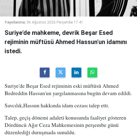
Yayınlanma:
06 Ağustos 2026 Perşembe 17:41
Suriye'de mahkeme, devrik Beşar Esed
rejiminin müftüsü Ahmed Hassun'un idamını
istedi.
Suriye'de Beşar Esed rejiminin eski müftüsü Ahmed
Bedreddin Hassun'un yargılanmasına bugün devam edildi.
Savcılık,Hassun hakkında idam cezası talep etti.
Talep, geçiş dönemi adaleti konusunda faaliyet gösteren
Dördüncü Ağır Ceza Mahkemesinin perşembe günü
düzenlediği duruşmada sunuldu.