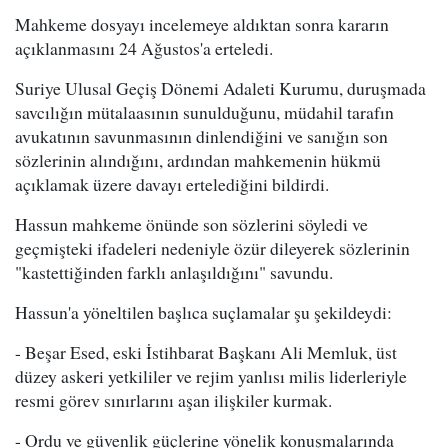
Mahkeme dosyayı incelemeye aldıktan sonra kararın
açıklanmasını 24 Ağustos'a erteledi.
Suriye Ulusal Geçiş Dönemi Adaleti Kurumu, duruşmada
savcılığın mütalaasının sunulduğunu, müdahil tarafın
avukatının savunmasının dinlendiğini ve sanığın son
sözlerinin alındığını, ardından mahkemenin hükmü
açıklamak üzere davayı ertelediğini bildirdi.
Hassun mahkeme önünde son sözlerini söyledi ve
geçmişteki ifadeleri nedeniyle özür dileyerek sözlerinin
"kastettiğinden farklı anlaşıldığını" savundu.
Hassun'a yöneltilen başlıca suçlamalar şu şekildeydi:
- Beşar Esed, eski İstihbarat Başkanı Ali Memluk, üst
düzey askeri yetkililer ve rejim yanlısı milis liderleriyle
resmi görev sınırlarını aşan ilişkiler kurmak.
- Ordu ve güvenlik güçlerine yönelik konuşmalarında