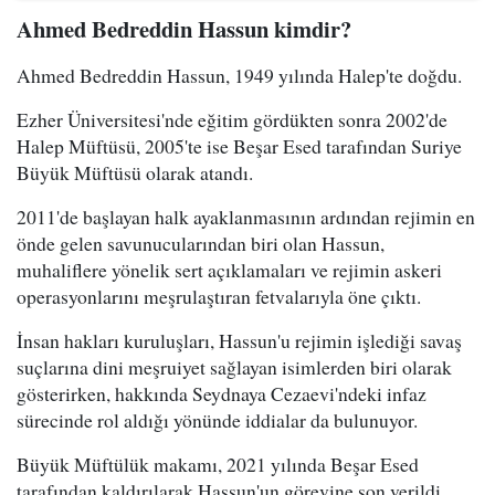
Ahmed Bedreddin Hassun kimdir?
Ahmed Bedreddin Hassun, 1949 yılında Halep'te doğdu.
Ezher Üniversitesi'nde eğitim gördükten sonra 2002'de
Halep Müftüsü, 2005'te ise Beşar Esed tarafından Suriye
Büyük Müftüsü olarak atandı.
2011'de başlayan halk ayaklanmasının ardından rejimin en
önde gelen savunucularından biri olan Hassun,
muhaliflere yönelik sert açıklamaları ve rejimin askeri
operasyonlarını meşrulaştıran fetvalarıyla öne çıktı.
İnsan hakları kuruluşları, Hassun'u rejimin işlediği savaş
suçlarına dini meşruiyet sağlayan isimlerden biri olarak
gösterirken, hakkında Seydnaya Cezaevi'ndeki infaz
sürecinde rol aldığı yönünde iddialar da bulunuyor.
Büyük Müftülük makamı, 2021 yılında Beşar Esed
tarafından kaldırılarak Hassun'un görevine son verildi.