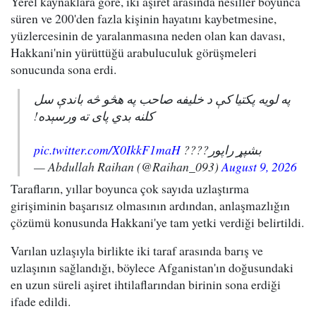
Yerel kaynaklara göre, iki aşiret arasında nesiller boyunca
süren ve 200'den fazla kişinin hayatını kaybetmesine,
yüzlercesinin de yaralanmasına neden olan kan davası,
Hakkani'nin yürüttüğü arabuluculuk görüşmeleri
sonucunda sona erdi.
په لویه پکتیا کې د خلیفه صاحب په هڅو څه باندې سل
کلنه بدي پای ته ورسېده!
pic.twitter.com/X0IkkF1maH
بشپړ راپور????
— Abdullah Raihan (@Raihan_093)
August 9, 2026
Tarafların, yıllar boyunca çok sayıda uzlaştırma
girişiminin başarısız olmasının ardından, anlaşmazlığın
çözümü konusunda Hakkani'ye tam yetki verdiği belirtildi.
Varılan uzlaşıyla birlikte iki taraf arasında barış ve
uzlaşının sağlandığı, böylece Afganistan'ın doğusundaki
en uzun süreli aşiret ihtilaflarından birinin sona erdiği
ifade edildi.