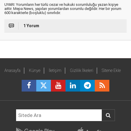
UYARI: Yorumların her türlü cezai ve hukuki sorumluluğu yazan kişiye
aittir. Mepa News, yapılan yorumlardan sorumlu değildir. Her bir yorum
600 karakterle (boşluklu) sınırlıdır.
1 Yorum
Anasayfa
Künye
İletişim
Gizlilik İlkeleri
Sitene Ekle