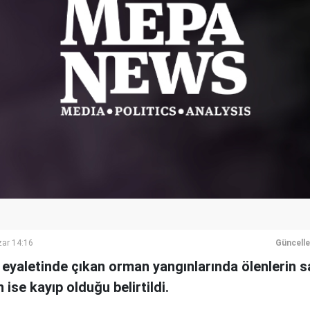
ar 14:16
Güncell
 eyaletinde çıkan orman yangınlarında ölenlerin sa
n ise kayıp olduğu belirtildi.