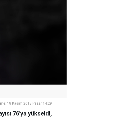
eme:
18 Kasım 2018 Pazar 14:29
yısı 76'ya yükseldi,