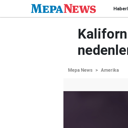
Haber
Kaliforn
nedenler
Mepa News
>
Amerika