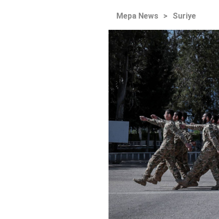
Mepa News
>
Suriye