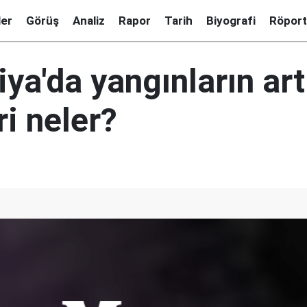
ler
Görüş
Analiz
Rapor
Tarih
Biyografi
Röport
iya'da yangınların ar
i neler?