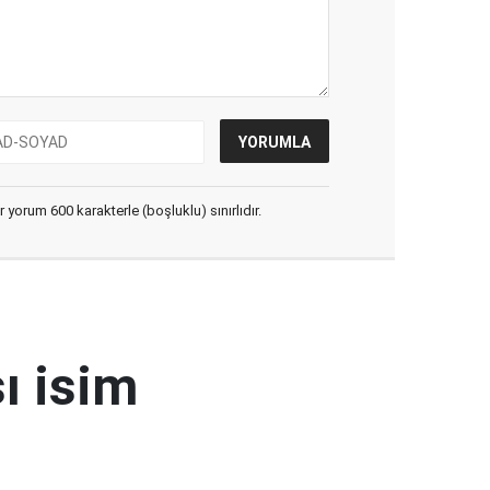
yorum 600 karakterle (boşluklu) sınırlıdır.
ı isim