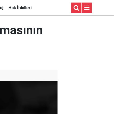
aj
Hak İhlalleri
tmasının