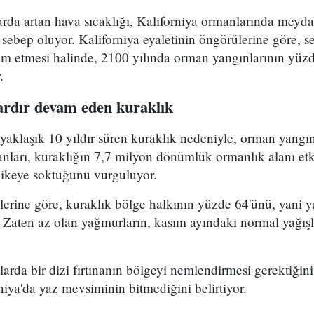
arda artan hava sıcaklığı, Kaliforniya ormanlarında meyd
 sebep oluyor. Kaliforniya eyaletinin öngörülerine göre, s
m etmesi halinde, 2100 yılında orman yangınlarının yüz
.
lardır devam eden kuraklık
 yaklaşık 10 yıldır süren kuraklık nedeniyle, orman yangın
sanları, kuraklığın 7,7 milyon dönümlük ormanlık alanı etk
likeye soktuğunu vurguluyor.
rilerine göre, kuraklık bölge halkının yüzde 64'ünü, yani 
ldı. Zaten az olan yağmurların, kasım ayındaki normal yağı
arda bir dizi fırtınanın bölgeyi nemlendirmesi gerektiğini
niya'da yaz mevsiminin bitmediğini belirtiyor.