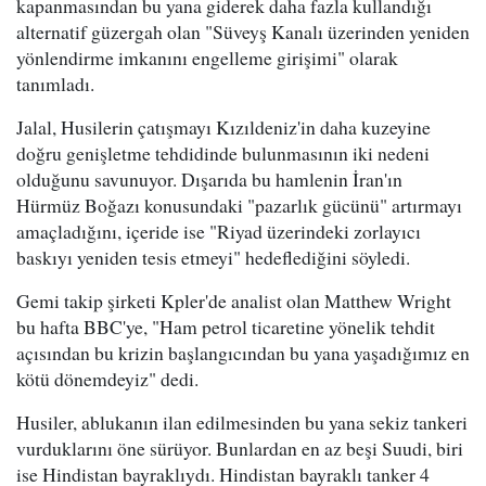
kapanmasından bu yana giderek daha fazla kullandığı
alternatif güzergah olan "Süveyş Kanalı üzerinden yeniden
yönlendirme imkanını engelleme girişimi" olarak
tanımladı.
Jalal, Husilerin çatışmayı Kızıldeniz'in daha kuzeyine
doğru genişletme tehdidinde bulunmasının iki nedeni
olduğunu savunuyor. Dışarıda bu hamlenin İran'ın
Hürmüz Boğazı konusundaki "pazarlık gücünü" artırmayı
amaçladığını, içeride ise "Riyad üzerindeki zorlayıcı
baskıyı yeniden tesis etmeyi" hedeflediğini söyledi.
Gemi takip şirketi Kpler'de analist olan Matthew Wright
bu hafta BBC'ye, "Ham petrol ticaretine yönelik tehdit
açısından bu krizin başlangıcından bu yana yaşadığımız en
kötü dönemdeyiz" dedi.
Husiler, ablukanın ilan edilmesinden bu yana sekiz tankeri
vurduklarını öne sürüyor. Bunlardan en az beşi Suudi, biri
ise Hindistan bayraklıydı. Hindistan bayraklı tanker 4