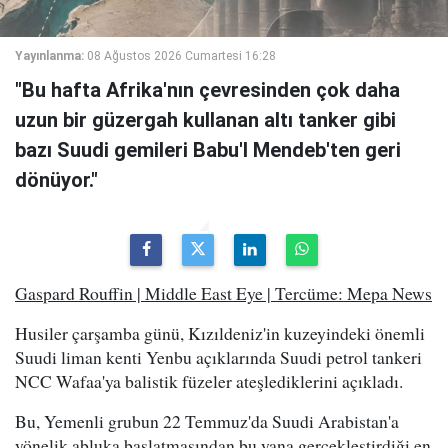
Yayınlanma:
08 Ağustos 2026 Cumartesi 16:28
"Bu hafta Afrika'nın çevresinden çok daha
uzun bir güzergah kullanan altı tanker gibi
bazı Suudi gemileri Babu'l Mendeb'ten geri
dönüyor."
Gaspard Rouffin | Middle East Eye | Tercüme: Mepa News
Husiler çarşamba günü, Kızıldeniz'in kuzeyindeki önemli
Suudi liman kenti Yenbu açıklarında Suudi petrol tankeri
NCC Wafaa'ya balistik füzeler ateşlediklerini açıkladı.
Bu, Yemenli grubun 22 Temmuz'da Suudi Arabistan'a
yönelik abluka başlatmasından bu yana gerçekleştirdiği en