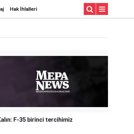
aj
Hak İhlalleri
alın: F-35 birinci tercihimiz