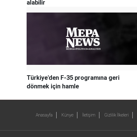
alabilir
Türkiye'den F-35 programına geri
dönmek için hamle
Anasayfa
Künye
İletişim
Gizlilik İlkeleri