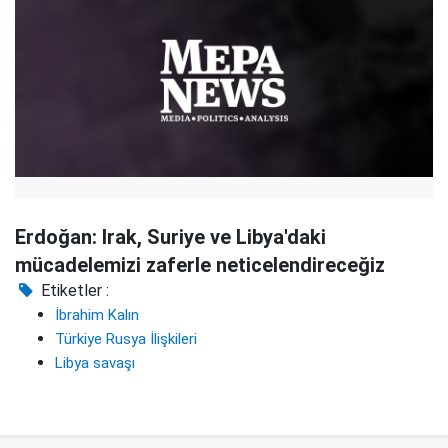
Erdoğan: Irak, Suriye ve Libya'daki
mücadelemizi zaferle neticelendireceğiz
Etiketler :
İbrahim Kalın
Türkiye Rusya İlişkileri
Libya savaşı