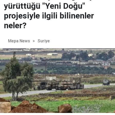
yürüttüğü "Yeni Doğu"
projesiyle ilgili bilinenler
neler?
Mepa News
>
Suriye