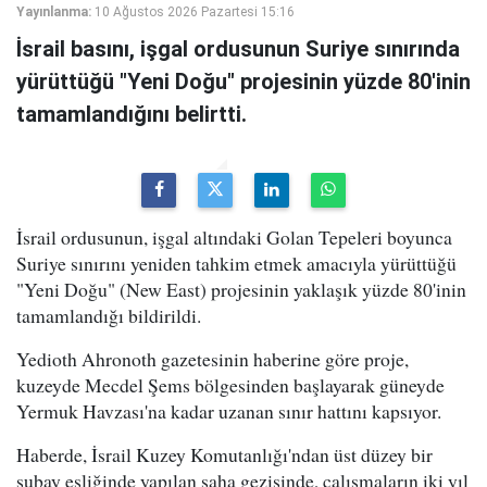
Yayınlanma:
10 Ağustos 2026 Pazartesi 15:16
İsrail basını, işgal ordusunun Suriye sınırında
yürüttüğü "Yeni Doğu" projesinin yüzde 80'inin
tamamlandığını belirtti.
İsrail ordusunun, işgal altındaki Golan Tepeleri boyunca
Suriye sınırını yeniden tahkim etmek amacıyla yürüttüğü
"Yeni Doğu" (New East) projesinin yaklaşık yüzde 80'inin
tamamlandığı bildirildi.
Yedioth Ahronoth gazetesinin haberine göre proje,
kuzeyde Mecdel Şems bölgesinden başlayarak güneyde
Yermuk Havzası'na kadar uzanan sınır hattını kapsıyor.
Haberde, İsrail Kuzey Komutanlığı'ndan üst düzey bir
subay eşliğinde yapılan saha gezisinde, çalışmaların iki yıl