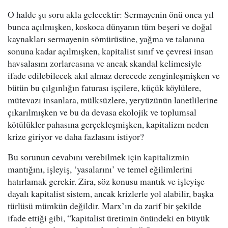
O halde şu soru akla gelecektir: Sermayenin önü onca yıl
bunca açılmışken, koskoca dünyanın tüm beşeri ve doğal
kaynakları sermayenin sömürüsüne, yağma ve talanına
sonuna kadar açılmışken, kapitalist sınıf ve çevresi insan
havsalasını zorlarcasına ve ancak skandal kelimesiyle
ifade edilebilecek akıl almaz derecede zenginleşmişken ve
bütün bu çılgınlığın faturası işçilere, küçük köylülere,
mütevazı insanlara, mülksüzlere, yeryüzünün lanetlilerine
çıkarılmışken ve bu da devasa ekolojik ve toplumsal
kötülükler pahasına gerçekleşmişken, kapitalizm neden
krize giriyor ve daha fazlasını istiyor?
Bu sorunun cevabını verebilmek için kapitalizmin
mantığını, işleyiş, ‘yasalarını’ ve temel eğilimlerini
hatırlamak gerekir. Zira, söz konusu mantık ve işleyişe
dayalı kapitalist sistem, ancak krizlerle yol alabilir, başka
türlüsü mümkün değildir. Marx’ın da zarif bir şekilde
ifade ettiği gibi, “kapitalist üretimin önündeki en büyük