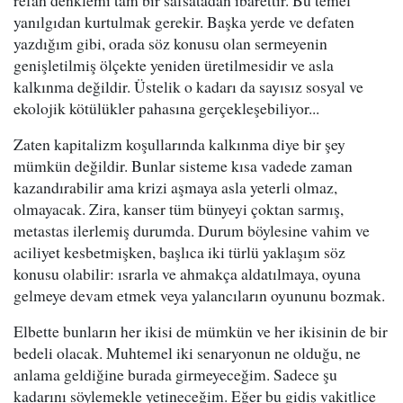
refah denklemi tam bir safsatadan ibarettir. Bu temel
yanılgıdan kurtulmak gerekir. Başka yerde ve defaten
yazdığım gibi, orada söz konusu olan sermeyenin
genişletilmiş ölçekte yeniden üretilmesidir ve asla
kalkınma değildir. Üstelik o kadarı da sayısız sosyal ve
ekolojik kötülükler pahasına gerçekleşebiliyor...
Zaten kapitalizm koşullarında kalkınma diye bir şey
mümkün değildir. Bunlar sisteme kısa vadede zaman
kazandırabilir ama krizi aşmaya asla yeterli olmaz,
olmayacak. Zira, kanser tüm bünyeyi çoktan sarmış,
metastas ilerlemiş durumda. Durum böylesine vahim ve
aciliyet kesbetmişken, başlıca iki türlü yaklaşım söz
konusu olabilir: ısrarla ve ahmakça aldatılmaya, oyuna
gelmeye devam etmek veya yalancıların oyununu bozmak.
Elbette bunların her ikisi de mümkün ve her ikisinin de bir
bedeli olacak. Muhtemel iki senaryonun ne olduğu, ne
anlama geldiğine burada girmeyeceğim. Sadece şu
kadarını söylemekle yetineceğim. Eğer bu gidiş vakitlice