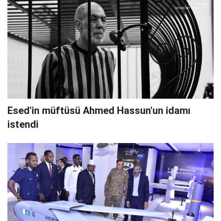
Esed'in müftüsü Ahmed Hassun'un idamı
istendi