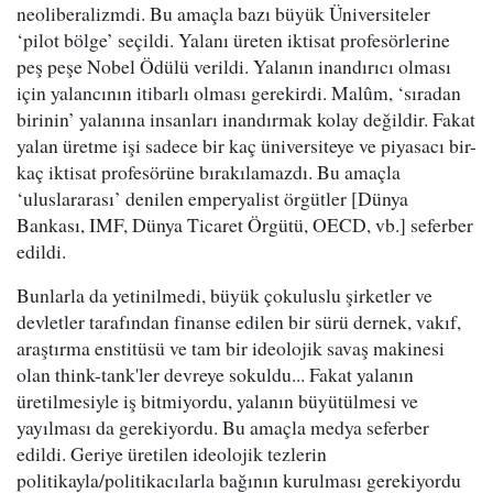
neoliberalizmdi. Bu amaçla bazı büyük Üniversiteler
‘pilot bölge’ seçildi. Yalanı üreten iktisat profesörlerine
peş peşe Nobel Ödülü verildi. Yalanın inandırıcı olması
için yalancının itibarlı olması gerekirdi. Malûm, ‘sıradan
birinin’ yalanına insanları inandırmak kolay değildir. Fakat
yalan üretme işi sadece bir kaç üniversiteye ve piyasacı bir-
kaç iktisat profesörüne bırakılamazdı. Bu amaçla
‘uluslararası’ denilen emperyalist örgütler [Dünya
Bankası, IMF, Dünya Ticaret Örgütü, OECD, vb.] seferber
edildi.
Bunlarla da yetinilmedi, büyük çokuluslu şirketler ve
devletler tarafından finanse edilen bir sürü dernek, vakıf,
araştırma enstitüsü ve tam bir ideolojik savaş makinesi
olan think-tank'ler devreye sokuldu... Fakat yalanın
üretilmesiyle iş bitmiyordu, yalanın büyütülmesi ve
yayılması da gerekiyordu. Bu amaçla medya seferber
edildi. Geriye üretilen ideolojik tezlerin
politikayla/politikacılarla bağının kurulması gerekiyordu