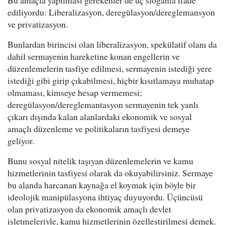
Bu amaçla yapılması gerekenler de üç sloganla ifade
ediliyordu: Liberalizasyon, deregülasyon/dereglemansyon
ve privatizasyon.
Bunlardan birincisi olan liberalizasyon, spekülatif olanı da
dahil sermayenin hareketine konan engellerin ve
düzenlemelerin tasfiye edilmesi, sermayenin istediği yere
istediği gibi girip çıkabilmesi, hiçbir kısıtlamaya muhatap
olmaması, kimseye hesap vermemesi;
deregülasyon/dereglemantasyon sermayenin tek yanlı
çıkarı dışında kalan alanlardaki ekonomik ve sosyal
amaçlı düzenleme ve politikaların tasfiyesi demeye
geliyor.
Bunu sosyal nitelik taşıyan düzenlemelerin ve kamu
hizmetlerinin tasfiyesi olarak da okuyabilirsiniz. Sermaye
bu alanda harcanan kaynağa el koymak için böyle bir
ideolojik manipülasyona ihtiyaç duyuyordu. Üçüncüsü
olan privatizasyon da ekonomik amaçlı devlet
işletmeleriyle, kamu hizmetlerinin özelleştirilmesi demek.