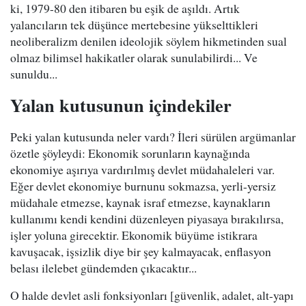
ki, 1979-80 den itibaren bu eşik de aşıldı. Artık
yalancıların tek düşünce mertebesine yükselttikleri
neoliberalizm denilen ideolojik söylem hikmetinden sual
olmaz bilimsel hakikatler olarak sunulabilirdi... Ve
sunuldu...
Yalan kutusunun içindekiler
Peki yalan kutusunda neler vardı? İleri sürülen argümanlar
özetle şöyleydi: Ekonomik sorunların kaynağında
ekonomiye aşırıya vardırılmış devlet müdahaleleri var.
Eğer devlet ekonomiye burnunu sokmazsa, yerli-yersiz
müdahale etmezse, kaynak israf etmezse, kaynakların
kullanımı kendi kendini düzenleyen piyasaya bırakılırsa,
işler yoluna girecektir. Ekonomik büyüme istikrara
kavuşacak, işsizlik diye bir şey kalmayacak, enflasyon
belası ilelebet gündemden çıkacaktır...
O halde devlet asli fonksiyonları [güvenlik, adalet, alt-yapı