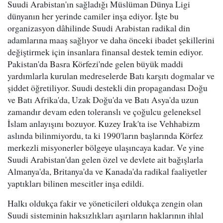
Suudi Arabistan'ın sağladığı Müslüman Dünya Ligi
dünyanın her yerinde camiler inşa ediyor. İşte bu
organizasyon dâhilinde Suudi Arabistan radikal din
adamlarına maaş sağlıyor ve daha önceki ibadet şekillerini
değiştirmek için insanlara finansal destek temin ediyor.
Pakistan'da Basra Körfezi'nde gelen büyük maddi
yardımlarla kurulan medreselerde Batı karşıtı dogmalar ve
şiddet öğretiliyor. Suudi destekli din propagandası Doğu
ve Batı Afrika'da, Uzak Doğu'da ve Batı Asya'da uzun
zamandır devam eden toleranslı ve çoğulcu geleneksel
İslam anlayışını bozuyor. Kuzey Irak'ta ise Vehhabizm
aslında bilinmiyordu, ta ki 1990'ların başlarında Körfez
merkezli misyonerler bölgeye ulaşıncaya kadar. Ve yine
Suudi Arabistan'dan gelen özel ve devlete ait bağışlarla
Almanya'da, Britanya'da ve Kanada'da radikal faaliyetler
yaptıkları bilinen mescitler inşa edildi.
Halkı oldukça fakir ve yöneticileri oldukça zengin olan
Suudi sisteminin haksızlıkları aşırıların haklarının ihlal