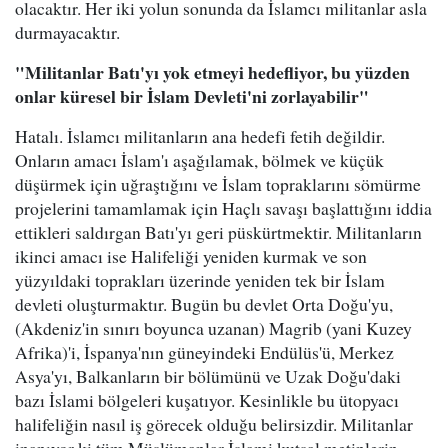
olacaktır. Her iki yolun sonunda da İslamcı militanlar asla
durmayacaktır.
"Militanlar Batı'yı yok etmeyi hedefliyor, bu yüzden
onlar küresel bir İslam Devleti'ni zorlayabilir"
Hatalı. İslamcı militanların ana hedefi fetih değildir.
Onların amacı İslam'ı aşağılamak, bölmek ve küçük
düşürmek için uğraştığını ve İslam topraklarını sömürme
projelerini tamamlamak için Haçlı savaşı başlattığını iddia
ettikleri saldırgan Batı'yı geri püskürtmektir. Militanların
ikinci amacı ise Halifeliği yeniden kurmak ve son
yüzyıldaki toprakları üzerinde yeniden tek bir İslam
devleti oluşturmaktır. Bugün bu devlet Orta Doğu'yu,
(Akdeniz'in sınırı boyunca uzanan) Magrib (yani Kuzey
Afrika)'i, İspanya'nın güneyindeki Endülüs'ü, Merkez
Asya'yı, Balkanların bir bölümünü ve Uzak Doğu'daki
bazı İslami bölgeleri kuşatıyor. Kesinlikle bu ütopyacı
halifeliğin nasıl iş görecek olduğu belirsizdir. Militanlar