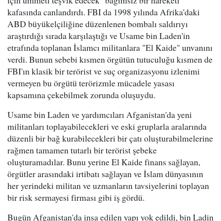
için ümmeti teşvik edecek" bağımsız bir hareketi
kafasında canlandırdı. FBI da 1998 yılında Afrika'daki
ABD büyükelçiliğine düzenlenen bombalı saldırıyı
araştırdığı sırada karşılaştığı ve Usame bin Laden'in
etrafında toplanan İslamcı militanlara "El Kaide" unvanını
verdi. Bunun sebebi kısmen örgütün tutuculuğu kısmen de
FBI'ın klasik bir terörist ve suç organizasyonu izlenimi
vermeyen bu örgütü terörizmle mücadele yasası
kapsamına çekebilmek zorunda oluşuydu.
Usame bin Laden ve yardımcıları Afganistan'da yeni
militanları toplayabilecekleri ve eski gruplarla aralarında
düzenli bir bağ kurabilecekleri bir çatı oluşturabilmelerine
rağmen tamamen tutarlı bir terörist şebeke
oluşturamadılar. Bunu yerine El Kaide finans sağlayan,
örgütler arasındaki irtibatı sağlayan ve İslam dünyasının
her yerindeki militan ve uzmanların tavsiyelerini toplayan
bir risk sermayesi firması gibi iş gördü.
Bugün Afganistan'da inşa edilen yapı yok edildi, bin Ladin