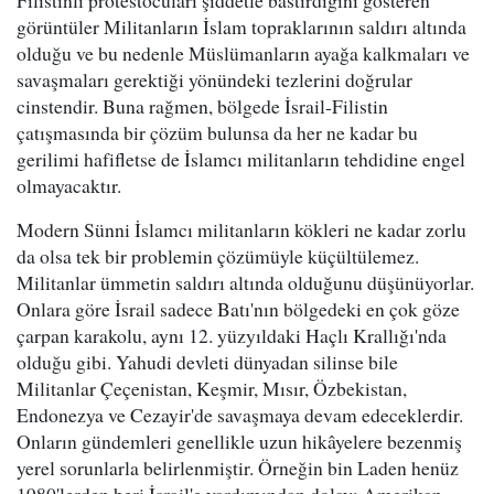
Filistinli protestocuları şiddetle bastırdığını gösteren
görüntüler Militanların İslam topraklarının saldırı altında
olduğu ve bu nedenle Müslümanların ayağa kalkmaları ve
savaşmaları gerektiği yönündeki tezlerini doğrular
cinstendir. Buna rağmen, bölgede İsrail-Filistin
çatışmasında bir çözüm bulunsa da her ne kadar bu
gerilimi hafifletse de İslamcı militanların tehdidine engel
olmayacaktır.
Modern Sünni İslamcı militanların kökleri ne kadar zorlu
da olsa tek bir problemin çözümüyle küçültülemez.
Militanlar ümmetin saldırı altında olduğunu düşünüyorlar.
Onlara göre İsrail sadece Batı'nın bölgedeki en çok göze
çarpan karakolu, aynı 12. yüzyıldaki Haçlı Krallığı'nda
olduğu gibi. Yahudi devleti dünyadan silinse bile
Militanlar Çeçenistan, Keşmir, Mısır, Özbekistan,
Endonezya ve Cezayir'de savaşmaya devam edeceklerdir.
Onların gündemleri genellikle uzun hikâyelere bezenmiş
yerel sorunlarla belirlenmiştir. Örneğin bin Laden henüz