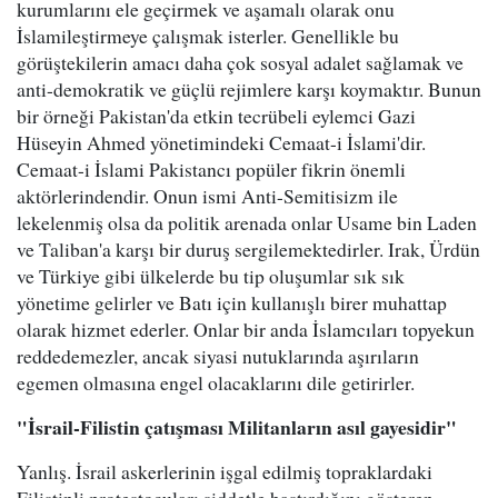
kurumlarını ele geçirmek ve aşamalı olarak onu
İslamileştirmeye çalışmak isterler. Genellikle bu
görüştekilerin amacı daha çok sosyal adalet sağlamak ve
anti-demokratik ve güçlü rejimlere karşı koymaktır. Bunun
bir örneği Pakistan'da etkin tecrübeli eylemci Gazi
Hüseyin Ahmed yönetimindeki Cemaat-i İslami'dir.
Cemaat-i İslami Pakistancı popüler fikrin önemli
aktörlerindendir. Onun ismi Anti-Semitisizm ile
lekelenmiş olsa da politik arenada onlar Usame bin Laden
ve Taliban'a karşı bir duruş sergilemektedirler. Irak, Ürdün
ve Türkiye gibi ülkelerde bu tip oluşumlar sık sık
yönetime gelirler ve Batı için kullanışlı birer muhattap
olarak hizmet ederler. Onlar bir anda İslamcıları topyekun
reddedemezler, ancak siyasi nutuklarında aşırıların
egemen olmasına engel olacaklarını dile getirirler.
"İsrail-Filistin çatışması Militanların asıl gayesidir"
Yanlış. İsrail askerlerinin işgal edilmiş topraklardaki