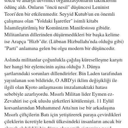
solcu ve anarşit devrimci organizasyonların taktiklerini
ödünç aldı. Onların "öncü nesil" düşüncesi Leninist
Teori'den bir etkilenmedir. Seyyid Kutub'un en önemli
çalışması olan "Yoldaki İşaretler" isimli kitabı
İslamileştirilmiş bir Komünizm Manifestosu gibidir.
Militanların dillerinden düşürmedikleri bir başka kelime
ise Arapça "Hizb"dir. (Lübnan Hizbullahı'nda olduğu gibi)
"Parti" anlamına gelen bu olgu modern bir düşüncedir.
Aslında militanlar çoğunlukla çağdaş küreselleşme karşıtı
her hangi bir eylemcinin aşina olduğu 3. Dünya
şartlarındaki sorunları dillendirirler. Bin Laden tarafından
yayınlanan son bildiride, O ABD'yi iklim değişikliği ile
ilgili olan Kyoto anlaşmasını imzalamaktaki hatası
sebebiyle azarlıyordu. Mısırlı Militan lider Eymen ez-
Zevahiri ise çok uluslu şirketleri kötülemişti. 11 Eylül
korsanlarından Muhammed Atta'nın ise bir arkadaşına
Mısırlı çiftçilerin Batı için yetiştirerek paraya çevirdikleri
çileklerin ücretiyle kendi ülkesindeki insanların ancak bir