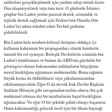
saldırıları gerçekleştirmek için yardım talep etmek üzere
Ona ulaşmıyorlardı veya tam tersi. O günlerde İslamcı
gruplar bin Laden yerine parasal destek, uzmanlık ve
lojistik destek sağlamak için Zerkavi'nin Onunla (bin
Laden’le) adeta rekabet eden Tevhid grubuna
gidebilirlerdi.
Bin Laden hala modern kitlesel iletişimi oldukça iyi
kullanan kahraman bir propagandacı olarak harekette
önemli bir rol oynuyor. Birleşik Devletlerin sonunda bin
Laden'i tutuklaması ve bunun da ABD'nin gücünün bir
göstergesi olması bakımından militanların birçoğunu
moral kırıklığına uğratması muhtemeldir. Buna rağmen
büyük kısmı da öldürülmesi veya yakalanmasından
etkilenmeyecektir. Eğer O da devrik Irak Devlet Başkanı
Saddam Hüseyin gibi savaşmadan teslim olursa (bu çok
muhtemel olmasa da) bu taraftarlarını hayal kırıklığına
uğratacaktır. Ve eğer O bir şekilde şehid olmayı başarırsa
Onun kahramanlığı gelecek nesil için bir ilham kaynağı