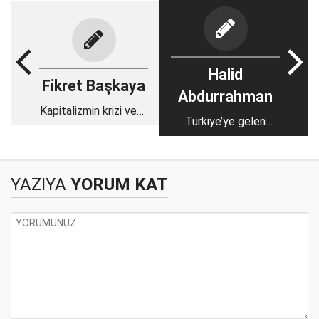
Halid
Fikret Başkaya
Abdurrahman
Kapitalizmin krizi veya
Türkiye’ye gelen
otuz yıllık yalanın
Afgan göçmenlerle
sonu
ilgili ne biliyoruz?
YAZIYA
YORUM KAT