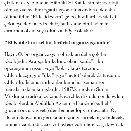
çizilen tek şablondur. Hâlbuki El Kaide'nin bir ideoloji
olması sadece bir organizasyon olmasından çok daha
ölümcüldür. "El Kaidesizm" gelecek yıllarda destekçi
çekmeye devam edecektir, bu Usame bin Laden'in
etrafında olsun veya olmasın böyle olcaktır...
"El Kaide küresel bir terörist organizasyondur"
Hayır. O, bir organizasyon olmaktan daha çok bir
ideolojidir. Arapça bir kelime olan "kaide"; "bir
operasyonun üssü" veya "kök" olarak tercüme
edilebileceği gibi "ilke" veya "metot" olarak da tercüme
edilebilir. İslamcı militanlar bunu her zaman son
manalarında anlamışlardır. 1987'de modern Sünni
Müslüman radikal eylemcilere rehberlik eden önde gelen
ideologlardan Abdullah Azzam "el kaide el sulbah"
(gücün öncü kuvveti) denilen ideolojiyi ortaya attı. O,
"İslam dünyasının geri kalanı için bir örnek teşkil edecek,
ümmeti canlandıracak ve böylece zalimlere karşı koymak