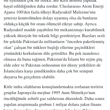
bir eylemden çok bir istekti. Bir Kirli Bomba yapmak
hayal edildiğinden daha zordur. Uluslararası Atom Enerji
Ajansı 100'den fazla ülkeyi Radyoaktif Malzeme'nin
yetersiz kontrolünden dolayı uyarmış olsa da bunların
oldukça küçük bir oranı ölümcül etkiye sahip. Ayrıca
Radyoaktif madde yayabilen bir mekanizmayı kurabilmek
yüksek düzeyde bir teknik bilgi gerektiriyor. Bazıları sesli
bir şekilde Pakistan'da militanların "önceden paketlenmiş
olan" çalışan bir nükleer başlığı ellerine geçirdikleri
yönündeki korkularını dile getirdiler. Bu pek inandırıcı
olmasa da buna rağmen, Pakistan'da İslami bir rejim güç
elde eder ve Pakistan ordusunun üst düzey yetkilileri de
İslamcılara karşı şimdikinden daha çok bir sempati
duyarsa bu gerçekten olabilir.
Kitle imha silahlarını konuşlandırmakta zorlanan terörist
gruplar Japonya'da meşhur 1995 Aum Shinrikyo'nun
öncülüğünde zehirli gaz saldırısını düzenledi. Daha sonra
yapılan araştırmada grubun 1 milyar dolara yakın finans