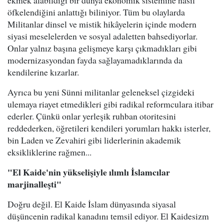
ekmek alabildiği bir dünya ekonomik sistemine nasıl
öfkelendiğini anlattığı biliniyor. Tüm bu olaylarda
Militanlar dinsel ve mistik hikâyelerin içinde modern
siyasi meselelerden ve sosyal adaletten bahsediyorlar.
Onlar yalnız başına gelişmeye karşı çıkmadıkları gibi
modernizasyondan fayda sağlayamadıklarında da
kendilerine kızarlar.
Ayrıca bu yeni Sünni militanlar geleneksel çizgideki
ulemaya riayet etmedikleri gibi radikal reformculara itibar
ederler. Çünkü onlar yerleşik ruhban otoritesini
reddederken, öğretileri kendileri yorumları hakkı isterler,
bin Laden ve Zevahiri gibi liderlerinin akademik
eksikliklerine rağmen...
"El Kaide'nin yükselişiyle ılımlı İslamcılar
marjinalleşti"
Doğru değil. El Kaide İslam dünyasında siyasal
düşüncenin radikal kanadını temsil ediyor. El Kaidesizm