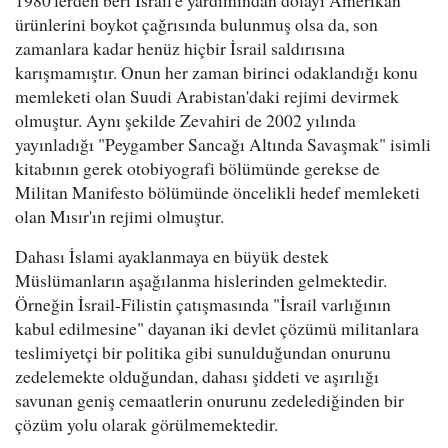
1980'lerden beri İsrail'e yardımından dolayı Amerikan
ürünlerini boykot çağrısında bulunmuş olsa da, son
zamanlara kadar henüz hiçbir İsrail saldırısına
karışmamıştır. Onun her zaman birinci odaklandığı konu
memleketi olan Suudi Arabistan'daki rejimi devirmek
olmuştur. Aynı şekilde Zevahiri de 2002 yılında
yayınladığı "Peygamber Sancağı Altında Savaşmak" isimli
kitabının gerek otobiyografi bölümünde gerekse de
Militan Manifesto bölümünde öncelikli hedef memleketi
olan Mısır'ın rejimi olmuştur.
Dahası İslami ayaklanmaya en büyük destek
Müslümanların aşağılanma hislerinden gelmektedir.
Örneğin İsrail-Filistin çatışmasında "İsrail varlığının
kabul edilmesine" dayanan iki devlet çözümü militanlara
teslimiyetçi bir politika gibi sunulduğundan onurunu
zedelemekte olduğundan, dahası şiddeti ve aşırılığı
savunan geniş cemaatlerin onurunu zedelediğinden bir
çözüm yolu olarak görülmemektedir.