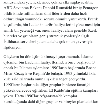
konusundaki yeteneklerinde çok az etki sağlayacaktır.
ABD Savunma Bakanı Danold Rumsfeld bir iç Pentagon
bildirisinde militanların dini liderlerden daha hızlı
öldürüldüğü yönündeki soruya olumlu yanıt verdi. Pratik
koşullarda, bin Laden'in terör faaliyetlerini yönetmesi için
sınırlı bir yeteneği var, onun faaliyet alanı genelde özerk
hücreler ve grupların geniş stratejik yönleriyle ilgili.
İstihbarat servisleri şu anda daha çok onun çevresiyle
ilgileniyor.
Olayların bu dönüşümü kimseyi şaşırtmamalı. İslamcı
eylemler bin Laden'in faaliyetlerinden önce başlıyor. O
ancak bu İslamcı eylemlere 1990'ların başlarında Bosna,
Mısır, Cezayir ve Keşmir'de bulaştı. 1993 yılındaki ikiz
kule saldırılarında onun ilişkileri teğet geçiyordu.
1990'ların başlarında diğer gruplar binlerce fanatiği
yüksek derecede eğitirken, El Kaide'nin eğitim kampları
yoktu. Hatta 1990'lar Afganistan'da kamplar
kurulduğunda dahi diğer gruplar ve bireyler planladıkları