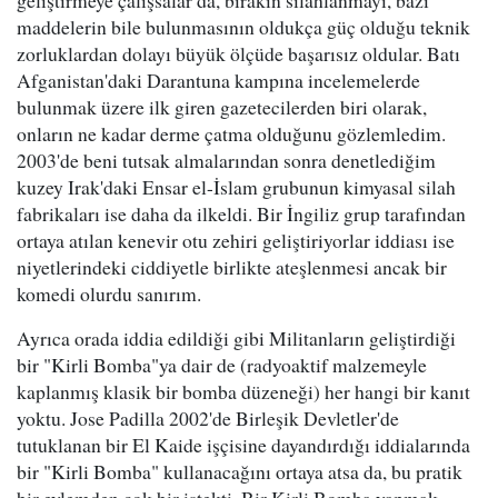
geliştirmeye çalışsalar da, bırakın silahlanmayı, bazı
maddelerin bile bulunmasının oldukça güç olduğu teknik
zorluklardan dolayı büyük ölçüde başarısız oldular. Batı
Afganistan'daki Darantuna kampına incelemelerde
bulunmak üzere ilk giren gazetecilerden biri olarak,
onların ne kadar derme çatma olduğunu gözlemledim.
2003'de beni tutsak almalarından sonra denetlediğim
kuzey Irak'daki Ensar el-İslam grubunun kimyasal silah
fabrikaları ise daha da ilkeldi. Bir İngiliz grup tarafından
ortaya atılan kenevir otu zehiri geliştiriyorlar iddiası ise
niyetlerindeki ciddiyetle birlikte ateşlenmesi ancak bir
komedi olurdu sanırım.
Ayrıca orada iddia edildiği gibi Militanların geliştirdiği
bir "Kirli Bomba"ya dair de (radyoaktif malzemeyle
kaplanmış klasik bir bomba düzeneği) her hangi bir kanıt
yoktu. Jose Padilla 2002'de Birleşik Devletler'de
tutuklanan bir El Kaide işçisine dayandırdığı iddialarında
bir "Kirli Bomba" kullanacağını ortaya atsa da, bu pratik