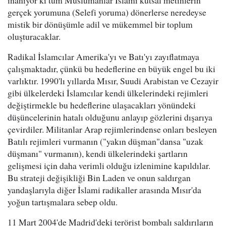
inanıyor ki tüm Müslümanlar İslami kutsal metinlerin
gerçek yorumuna (Selefi yoruma) dönerlerse neredeyse
mistik bir dönüşümle adil ve mükemmel bir toplum
oluşturacaklar.
Radikal İslamcılar Amerika'yı ve Batı'yı zayıflatmaya
çalışmaktadır, çünkü bu hedeflerine en büyük engel bu iki
varlıktır. 1990'lı yıllarda Mısır, Suudi Arabistan ve Cezayir
gibi ülkelerdeki İslamcılar kendi ülkelerindeki rejimleri
değiştirmekle bu hedeflerine ulaşacakları yönündeki
düşüncelerinin hatalı olduğunu anlayıp gözlerini dışarıya
çevirdiler. Militanlar Arap rejimlerindense onları besleyen
Batılı rejimleri vurmanın ("yakın düşman"dansa "uzak
düşmanı" vurmanın), kendi ülkelerindeki şartların
gelişmesi için daha verimli olduğu izlenimine kapıldılar.
Bu strateji değişikliği Bin Laden ve onun saldırgan
yandaşlarıyla diğer İslami radikaller arasında Mısır'da
yoğun tartışmalara sebep oldu.
11 Mart 2004'de Madrid'deki terörist bombalı saldırıların