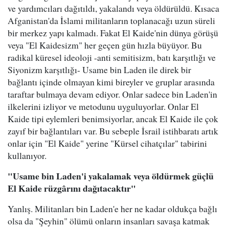
ve yardımcıları dağıtıldı, yakalandı veya öldürüldü. Kısaca
Afganistan'da İslami militanların toplanacağı uzun süreli
bir merkez yapı kalmadı. Fakat El Kaide'nin dünya görüşü
veya "El Kaidesizm" her geçen gün hızla büyüyor. Bu
radikal küresel ideoloji -anti semitisizm, batı karşıtlığı ve
Siyonizm karşıtlığı- Usame bin Laden ile direk bir
bağlantı içinde olmayan kimi bireyler ve gruplar arasında
taraftar bulmaya devam ediyor. Onlar sadece bin Laden'in
ilkelerini izliyor ve metodunu uyguluyorlar. Onlar El
Kaide tipi eylemleri benimsiyorlar, ancak El Kaide ile çok
zayıf bir bağlantıları var. Bu sebeple İsrail istihbaratı artık
onlar için "El Kaide" yerine "Kürsel cihatçılar" tabirini
kullanıyor.
"Usame bin Laden'i yakalamak veya öldürmek güçlü
El Kaide rüzgârını dağıtacaktır"
Yanlış. Militanları bin Laden'e her ne kadar oldukça bağlı
olsa da "Şeyhin" ölümü onların insanları savaşa katmak