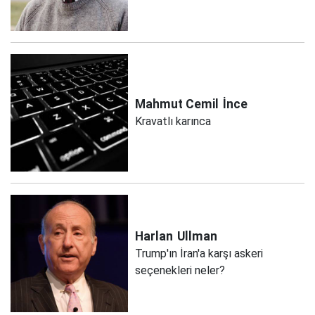
Mahmut Cemil
İnce
Kravatlı karınca
Harlan
Ullman
Trump'ın İran'a karşı askeri
seçenekleri neler?