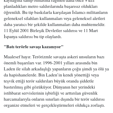
kaynağına sahip olmasına rağmen daha önce 9 kez
planladıkları metro saldırılarında başarısız oldukları
öğrenildi. Bu tip baskılarla karşılaşan İslamcı militanların
geleneksel silahları kullanmaları veya geleneksel aletleri
daha yaratıcı bir şekilde kullanmaları daha muhtemeldir.
11 Eylül 2001 Birleşik Devletler saldırısı ve 11 Mart
İspanya saldırısı bu tip olaylardı.
"Batı terörle savaşı kazanıyor"
Maalesef hayır. Terörizmle savaşta askeri unsuların bazı
önemli başarıları var. 1996-2001 yılları arasında bin
Laden ile silah arkadaşlığı yapanların çoğu şimdi ya ölü ya
da hapishanelerde. Bin Laden’in kendi yönettiği veya
teşvik ettiği terör saldırıları büyük oranda şiddetle
bastırılmış gibi gözüküyor. Dünyanın her yerindeki
istihbarat servislerinin işbirliği ve arttırılan güvenlik
harcamalarıyla onların sınırları dışında bir terör saldırısı
organize etmeleri ve gerçekleştirmeleri oldukça zorlaştı.