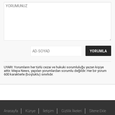
UYARI: Yorumların her türlü cezai ve hukuki sorumluluğu yazan kişiye
aittir. Mepa News, yapılan yorumlardan sorumlu değildir. Her bir yorum
600 karakterle (boşluklu) sınırlıdır.
Anasayfa
Künye
İletişim
Gizlilik İlkeleri
Sitene Ekle