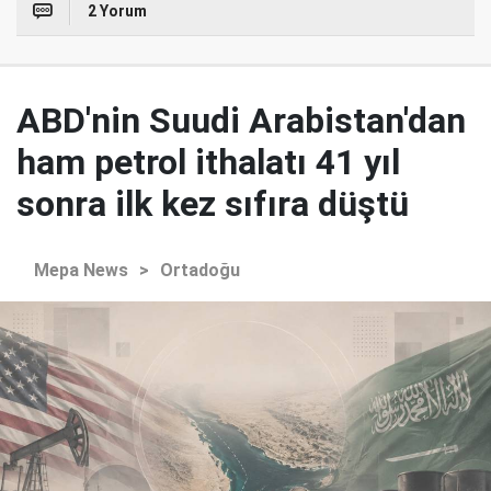
2 Yorum
ABD'nin Suudi Arabistan'dan
ham petrol ithalatı 41 yıl
sonra ilk kez sıfıra düştü
Mepa News
>
Ortadoğu