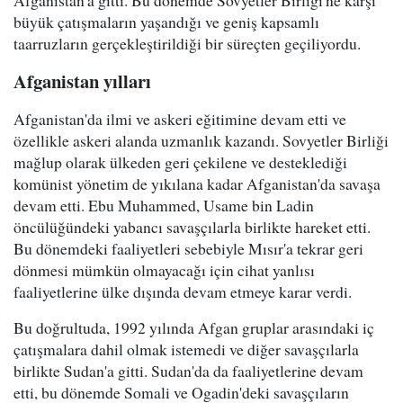
Afganistan'a gitti. Bu dönemde Sovyetler Birliği'ne karşı
büyük çatışmaların yaşandığı ve geniş kapsamlı
taarruzların gerçekleştirildiği bir süreçten geçiliyordu.
Afganistan yılları
Afganistan'da ilmi ve askeri eğitimine devam etti ve
özellikle askeri alanda uzmanlık kazandı. Sovyetler Birliği
mağlup olarak ülkeden geri çekilene ve desteklediği
komünist yönetim de yıkılana kadar Afganistan'da savaşa
devam etti. Ebu Muhammed, Usame bin Ladin
öncülüğündeki yabancı savaşçılarla birlikte hareket etti.
Bu dönemdeki faaliyetleri sebebiyle Mısır'a tekrar geri
dönmesi mümkün olmayacağı için cihat yanlısı
faaliyetlerine ülke dışında devam etmeye karar verdi.
Bu doğrultuda, 1992 yılında Afgan gruplar arasındaki iç
çatışmalara dahil olmak istemedi ve diğer savaşçılarla
birlikte Sudan'a gitti. Sudan'da da faaliyetlerine devam
etti, bu dönemde Somali ve Ogadin'deki savaşçıların