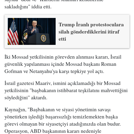
sakladığını" iddia etti.
Trump İranlı protestoculara
silah gönderdiklerini itiraf
etti
İki Mossad yetkilisinin görevden alınması kararı, İsrail
güvenlik yapılanması içinde Mossad başkanı Roman
Gofman ve Netanyahu'ya karşı tepkiye yol açtı.
İsrail gazetesi Maariv, ismini açıklamadığı bir Mossad
yetkilisinin "başbakanın istihbarat teşkilatını mahvettiğini
söylediğini" aktardı.
Kaynağın, "Başbakanın ve siyasi yönetimin savaşı
yönetirken işlediği başarısızlığı temizlemekten başka
görevi olmayan bir siyasetçiyi atadığınızda olan budur.
Operasyon, ABD başkanının kararı nedeniyle