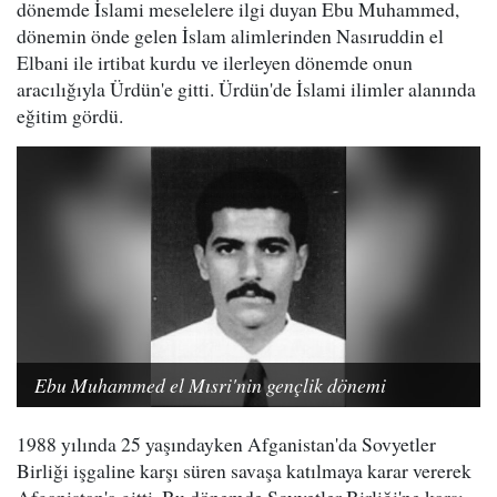
dönemde İslami meselelere ilgi duyan Ebu Muhammed,
dönemin önde gelen İslam alimlerinden Nasıruddin el
Elbani ile irtibat kurdu ve ilerleyen dönemde onun
aracılığıyla Ürdün'e gitti. Ürdün'de İslami ilimler alanında
eğitim gördü.
Ebu Muhammed el Mısri'nin gençlik dönemi
1988 yılında 25 yaşındayken Afganistan'da Sovyetler
Birliği işgaline karşı süren savaşa katılmaya karar vererek