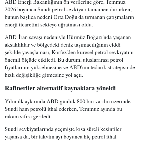
ABD Enerji Bakanlığının ön verilerine göre, Temmuz
2026 boyunca Suudi petrol sevkiyatı tamamen dururken,
bunun başlıca nedeni Orta Doğu'da tırmanan çatışmaların
enerji ticaretini sekteye uğratması oldu.
ABD-İran savaşı nedeniyle Hürmüz Boğazı'nda yaşanan
aksaklıklar ve bölgedeki deniz taşımacılığının ciddi
şekilde yavaşlaması, Körfez'den küresel petrol sevkiyatını
önemli ölçüde etkiledi. Bu durum, uluslararası petrol
fiyatlarının yükselmesine ve ABD'nin tedarik stratejisinde
hızlı değişikliğe gitmesine yol açtı.
Rafineriler alternatif kaynaklara yöneldi
Yılın ilk aylarında ABD günlük 800 bin varilin üzerinde
Suudi ham petrolü ithal ederken, Temmuz ayında bu
rakam sıfıra geriledi.
Suudi sevkiyatlarında geçmişte kısa süreli kesintiler
yaşansa da, bir takvim ayı boyunca hiç petrol ithal