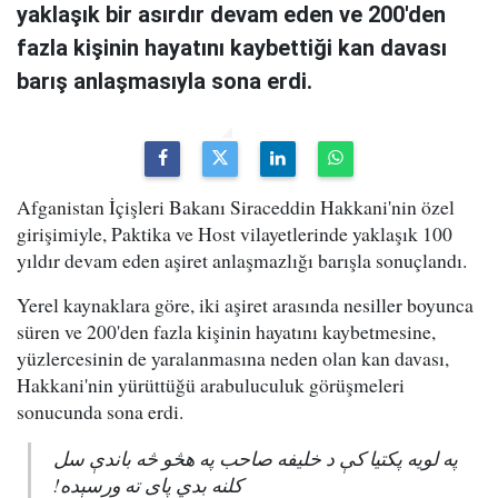
yaklaşık bir asırdır devam eden ve 200'den
fazla kişinin hayatını kaybettiği kan davası
barış anlaşmasıyla sona erdi.
Afganistan İçişleri Bakanı Siraceddin Hakkani'nin özel
girişimiyle, Paktika ve Host vilayetlerinde yaklaşık 100
yıldır devam eden aşiret anlaşmazlığı barışla sonuçlandı.
Yerel kaynaklara göre, iki aşiret arasında nesiller boyunca
süren ve 200'den fazla kişinin hayatını kaybetmesine,
yüzlercesinin de yaralanmasına neden olan kan davası,
Hakkani'nin yürüttüğü arabuluculuk görüşmeleri
sonucunda sona erdi.
په لویه پکتیا کې د خلیفه صاحب په هڅو څه باندې سل
کلنه بدي پای ته ورسېده!