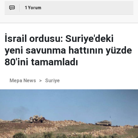
1 Yorum
İsrail ordusu: Suriye'deki
yeni savunma hattının yüzde
80'ini tamamladı
Mepa News
>
Suriye