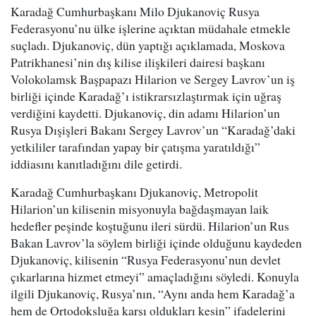
Karadağ Cumhurbaşkanı Milo Djukanoviç Rusya
Federasyonu’nu ülke işlerine açıktan müdahale etmekle
suçladı. Djukanoviç, dün yaptığı açıklamada, Moskova
Patrikhanesi’nin dış kilise ilişkileri dairesi başkanı
Volokolamsk Başpapazı Hilarion ve Sergey Lavrov’un iş
birliği içinde Karadağ’ı istikrarsızlaştırmak için uğraş
verdiğini kaydetti. Djukanoviç, din adamı Hilarion’un
Rusya Dışişleri Bakanı Sergey Lavrov’un “Karadağ’daki
yetkililer tarafından yapay bir çatışma yaratıldığı”
iddiasını kanıtladığını dile getirdi.
Karadağ Cumhurbaşkanı Djukanoviç, Metropolit
Hilarion’un kilisenin misyonuyla bağdaşmayan laik
hedefler peşinde koştuğunu ileri sürdü. Hilarion’un Rus
Bakan Lavrov’la söylem birliği içinde olduğunu kaydeden
Djukanoviç, kilisenin “Rusya Federasyonu’nun devlet
çıkarlarına hizmet etmeyi” amaçladığını söyledi. Konuyla
ilgili Djukanoviç, Rusya’nın, “Aynı anda hem Karadağ’a
hem de Ortodoksluğa karşı oldukları kesin” ifadelerini