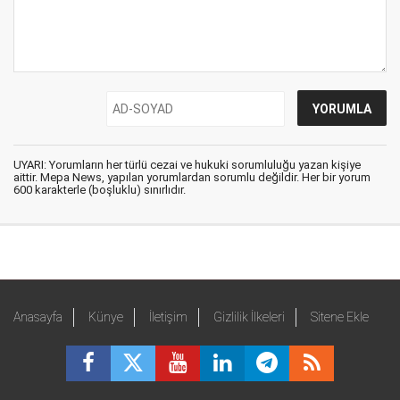
UYARI: Yorumların her türlü cezai ve hukuki sorumluluğu yazan kişiye
aittir. Mepa News, yapılan yorumlardan sorumlu değildir. Her bir yorum
600 karakterle (boşluklu) sınırlıdır.
Anasayfa
Künye
İletişim
Gizlilik İlkeleri
Sitene Ekle