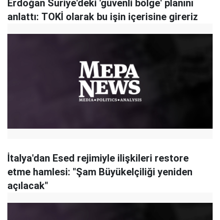
Erdoğan Suriye'deki 'güvenli bölge' planını
anlattı: TOKİ olarak bu işin içerisine gireriz
İtalya'dan Esed rejimiyle ilişkileri restore
etme hamlesi: "Şam Büyükelçiliği yeniden
açılacak"