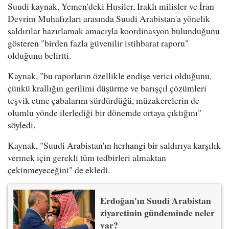
Suudi kaynak, Yemen'deki Husiler, Iraklı milisler ve İran
Devrim Muhafızları arasında Suudi Arabistan'a yönelik
saldırılar hazırlamak amacıyla koordinasyon bulunduğunu
gösteren "birden fazla güvenilir istihbarat raporu"
olduğunu belirtti.
Kaynak, "bu raporların özellikle endişe verici olduğunu,
çünkü krallığın gerilimi düşürme ve barışçıl çözümleri
teşvik etme çabalarını sürdürdüğü, müzakerelerin de
olumlu yönde ilerlediği bir dönemde ortaya çıktığını"
söyledi.
Kaynak, "Suudi Arabistan'ın herhangi bir saldırıya karşılık
vermek için gerekli tüm tedbirleri almaktan
çekinmeyeceğini" de ekledi.
Erdoğan'ın Suudi Arabistan
ziyaretinin gündeminde neler
var?