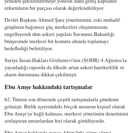
yeniden şekillendirmeye yönelik daha geniş kapsamlı
reformların bir parçası olarak değerlendiriliyor.
Devlet Başkanı Ahmed Şara yönetiminin, eski muhalif
grupların bağımsız güç merkezleri oluşturmasını
engelleyerek tüm askeri yapıları Savunma Bakanlığı
bünyesinde merkezi bir komuta altında toplamayı
hedeflediği belirtiliyor.
Suriye İnsan Hakları Gözlemevi'nin (SOHR) 4 Ağustos'ta
yayınladığı raporda da ülkede artan askeri hareketlilik ve
alarm durumuna dikkat çekilmişti.
Ebu Amşe hakkındaki tartışmalar
62. Tümen son dönemde çeşitli tartışmalarla gündeme
gelmişti. Birlik içerisindeki birçok unsurun kişisel olarak
Ebu Amşe'ye bağlı kalması, merkezi yönetimin denetimini
zorlaştıran unsurlardan biri olarak görülüyordu.
Ebu Amşe hakkında ayrıca Afrin'deki görev süresi