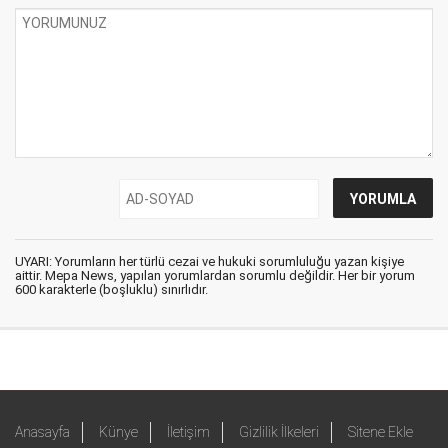
UYARI: Yorumların her türlü cezai ve hukuki sorumluluğu yazan kişiye
aittir. Mepa News, yapılan yorumlardan sorumlu değildir. Her bir yorum
600 karakterle (boşluklu) sınırlıdır.
Anasayfa
Künye
İletişim
Gizlilik İlkeleri
Sitene Ekle