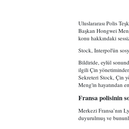
Uluslararası Polis Teş
Başkan Hongwei Meng il
konu hakkındaki sessiz
Stock, Interpol'ün sosy
Bildiride, eylül sonun
ilgili Çin yönetiminde
Sekreteri Stock, Çin y
Meng'in hayatından e
Fransa polisinin 
Merkezi Fransa’nın Ly
duyurulmuş ve bununla i