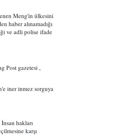
lenen Meng'in ülkesini
nden haber alınamadığı
ği ve adli polise ifade
g Post gazetesi ,
n'e iner inmez sorguya
 İnsan hakları
çilmesine karşı