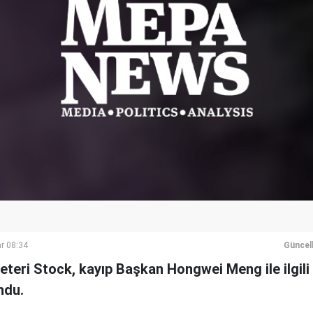
r 08:34
Güncel
eteri Stock, kayıp Başkan Hongwei Meng ile ilgili Ç
ndu.