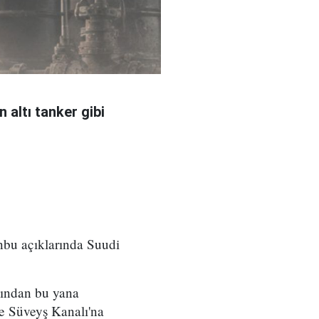
 altı tanker gibi
nbu açıklarında Suudi
sından bu yana
 ve Süveyş Kanalı'na