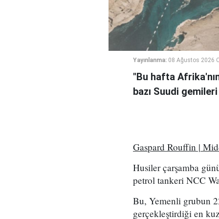
Yayınlanma:
08 Ağustos 2026 C
"Bu hafta Afrika'nı
bazı Suudi gemileri
Gaspard Rouffin | Mi
Husiler çarşamba günü
petrol tankeri NCC Wafa
Bu, Yemenli grubun 2
gerçekleştirdiği en kuz