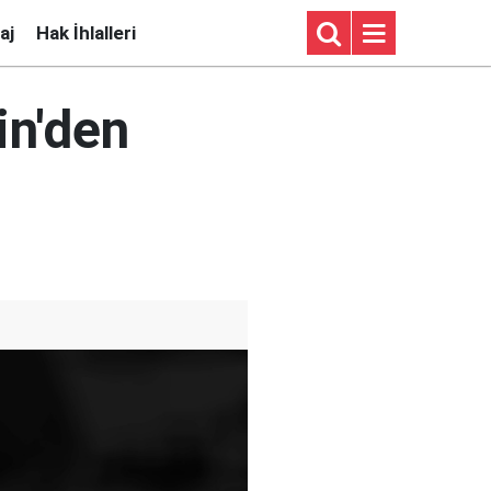
aj
Hak İhlalleri
in'den