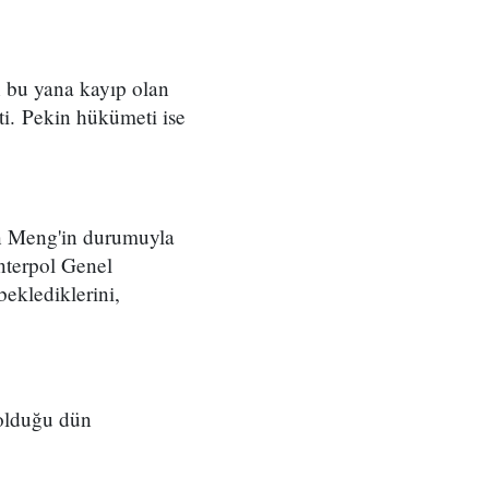
en bu yana kayıp olan
ti. Pekin hükümeti ise
kan Meng'in durumuyla
Interpol Genel
eklediklerini,
 olduğu dün