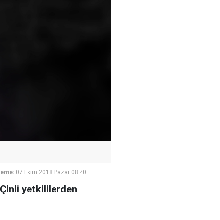
leme:
07 Ekim 2018 Pazar 08:40
inli yetkililerden