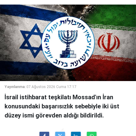
Yayınlanma:
07 Ağustos 2026 Cuma 17:17
İsrail istihbarat teşkilatı Mossad'ın İran
konusundaki başarısızlık sebebiyle iki üst
düzey ismi görevden aldığı bildirildi.