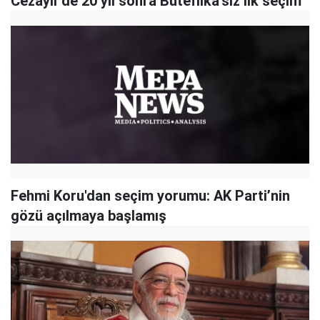
Cezayir'de 20 yıl sonra Buteflika'sız ilk seçim
Fehmi Koru'dan seçim yorumu: AK Parti’nin
gözü açılmaya başlamış