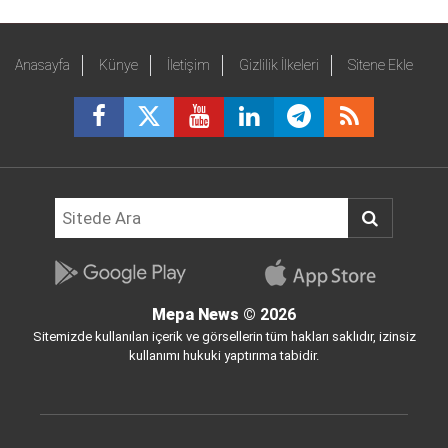
Anasayfa
Künye
İletişim
Gizlilik İlkeleri
Sitene Ekle
Mepa News
© 2026
Sitemizde kullanılan içerik ve görsellerin tüm hakları saklıdır, izinsiz
kullanımı hukuki yaptırıma tabidir.