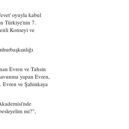
evet' oyuyla kabul
in Türkiye'nin 7.
venli Konseyi ve
umhurbaşkanlığı
enan Evren ve Tahsin
 savunma yapan Evren,
di. Evren ve Şahinkaya
Akademisi'nde
besleyelim mi?",