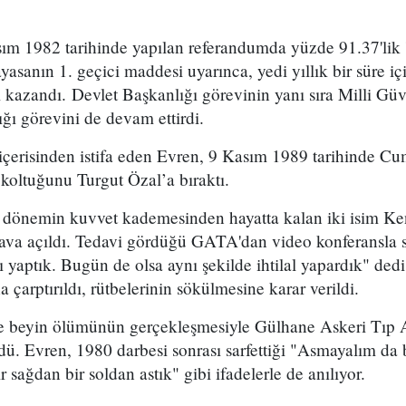
ım 1982 tarihinde yapılan referandumda yüzde 91.37'lik '
yasanın 1. geçici maddesi uyarınca, yedi yıllık bir süre iç
 kazandı. Devlet Başkanlığı görevinin yanı sıra Milli Gü
ı görevini de devam ettirdi.
çerisinden istifa eden Evren, 9 Kasım 1989 tarihinde C
 koltuğunu Turgut Özal’a bıraktı.
 dönemin kuvvet kademesinden hayatta kalan iki isim K
ava açıldı. Tedavi gördüğü GATA'dan video konferansla
 yaptık. Bugün de olsa aynı şekilde ihtilal yapardık" de
çarptırıldı, rütbelerinin sökülmesine karar verildi.
de beyin ölümünün gerçekleşmesiyle Gülhane Askeri Tıp 
ü. Evren, 1980 darbesi sonrası sarfettiği "Asmayalım da 
r sağdan bir soldan astık" gibi ifadelerle de anılıyor.