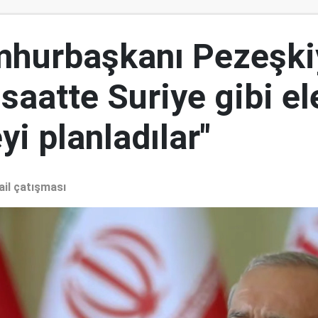
mhurbaşkanı Pezeşki
 saatte Suriye gibi el
i planladılar"
ail çatışması