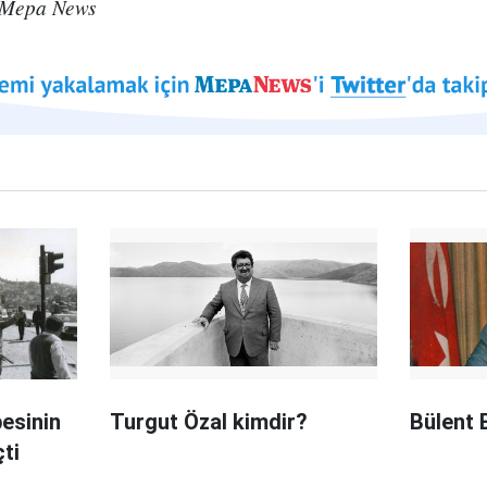
 Mepa News
besinin
Turgut Özal kimdir?
Bülent 
çti