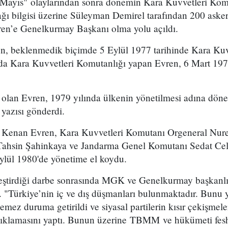
1 Mayıs" olaylarından sonra dönemin Kara Kuvvetleri K
ğı bilgisi üzerine Süleyman Demirel tarafından 200 asker
en’e Genelkurmay Başkanı olma yolu açıldı.
n, beklenmedik biçimde 5 Eylül 1977 tarihinde Kara Ku
nda Kara Kuvvetleri Komutanlığı yapan Evren, 6 Mart 1
olan Evren, 1979 yılında ülkenin yönetilmesi adına dö
 yazısı gönderdi.
Kenan Evren, Kara Kuvvetleri Komutanı Orgeneral Nuret
Tahsin Şahinkaya ve Jandarma Genel Komutanı Sedat Cela
ylül 1980'de yönetime el koydu.
ştirdiği darbe sonrasında MGK ve Genelkurmay başkanlığı
. "Türkiye’nin iç ve dış düşmanları bulunmaktadır. Bunu 
lemez duruma getirildi ve siyasal partilerin kısır çekişme
açıklamasını yaptı. Bunun üzerine TBMM ve hükümeti fesh