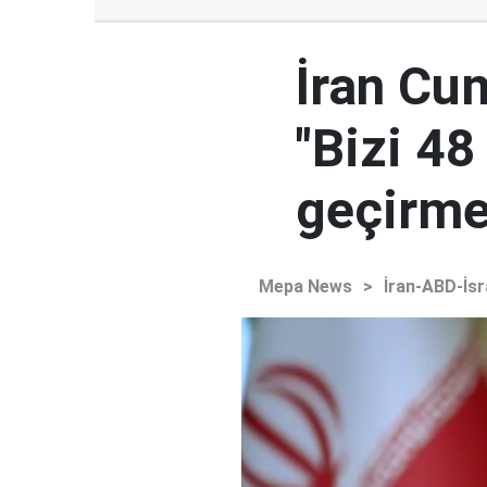
İran Cu
"Bizi 48
geçirmey
Mepa News
>
İran-ABD-İsr