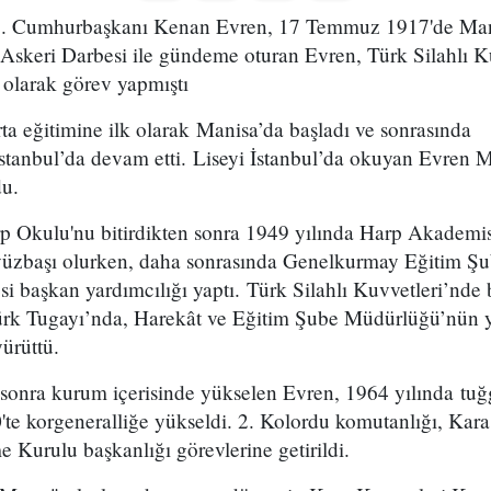
7. Cumhurbaşkanı Kenan Evren, 17 Temmuz 1917'de Mani
Askeri Darbesi ile gündeme oturan Evren, Türk Silahlı Ku
olarak görev yapmıştı
ta eğitimine ilk olarak Manisa’da başladı ve sonrasında
e İstanbul’da devam etti. Liseyi İstanbul’da okuyan Evren 
du.
 Okulu'nu bitirdikten sonra 1949 yılında Harp Akademisi’
üzbaşı olurken, daha sonrasında Genelkurmay Eğitim Şub
si başkan yardımcılığı yaptı. Türk Silahlı Kuvvetleri’nd
Türk Tugayı’nda, Harekât ve Eğitim Şube Müdürlüğü’nün 
yürüttü.
sonra kurum içerisinde yükselen Evren, 1964 yılında tuğ
te korgeneralliğe yükseldi. 2. Kolordu komutanlığı, Kara
Kurulu başkanlığı görevlerine getirildi.