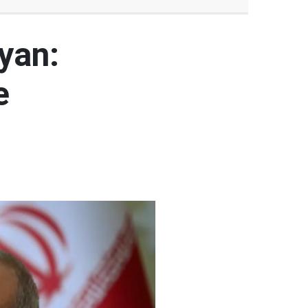
yan:
e