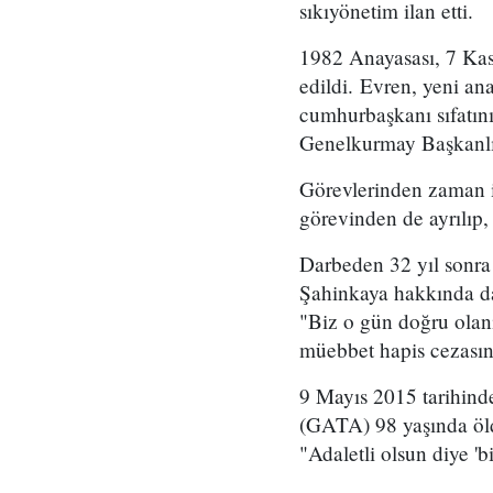
sıkıyönetim ilan etti.
1982 Anayasası, 7 Kas
edildi. Evren, yeni ana
cumhurbaşkanı sıfatını
Genelkurmay Başkanlığ
Görevlerinden zaman i
görevinden de ayrılıp,
Darbeden 32 yıl sonra
Şahinkaya hakkında d
"Biz o gün doğru olanı
müebbet hapis cezasına 
9 Mayıs 2015 tarihin
(GATA) 98 yaşında öld
"Adaletli olsun diye 'bi