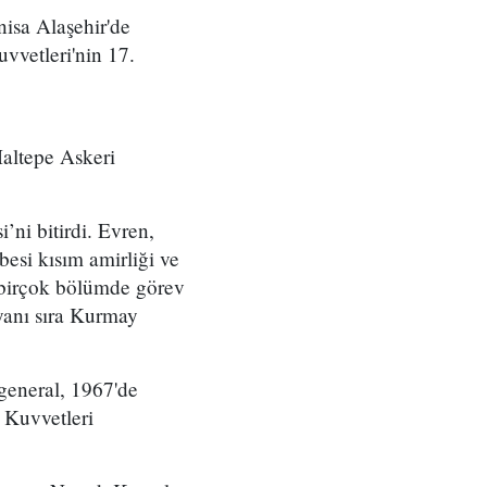
sa Alaşehir'de
vvetleri'nin 17.
Maltepe Askeri
ni bitirdi. Evren,
esi kısım amirliği ve
e birçok bölümde görev
yanı sıra Kurmay
general, 1967'de
 Kuvvetleri