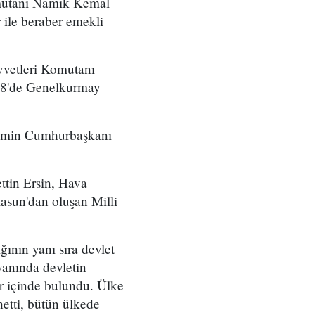
omutanı Namık Kemal
 ile beraber emekli
vvetleri Komutanı
978'de Genelkurmay
nemin Cumhurbaşkanı
tin Ersin, Hava
sun'dan oluşan Milli
nın yanı sıra devlet
yanında devletin
ler içinde bulundu. Ülke
etti, bütün ülkede