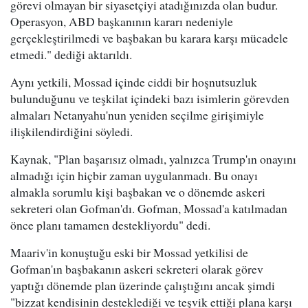
görevi olmayan bir siyasetçiyi atadığınızda olan budur.
Operasyon, ABD başkanının kararı nedeniyle
gerçekleştirilmedi ve başbakan bu karara karşı mücadele
etmedi." dediği aktarıldı.
Aynı yetkili, Mossad içinde ciddi bir hoşnutsuzluk
bulunduğunu ve teşkilat içindeki bazı isimlerin görevden
almaları Netanyahu'nun yeniden seçilme girişimiyle
ilişkilendirdiğini söyledi.
Kaynak, "Plan başarısız olmadı, yalnızca Trump'ın onayını
almadığı için hiçbir zaman uygulanmadı. Bu onayı
almakla sorumlu kişi başbakan ve o dönemde askeri
sekreteri olan Gofman'dı. Gofman, Mossad'a katılmadan
önce planı tamamen destekliyordu" dedi.
Maariv'in konuştuğu eski bir Mossad yetkilisi de
Gofman'ın başbakanın askeri sekreteri olarak görev
yaptığı dönemde plan üzerinde çalıştığını ancak şimdi
"bizzat kendisinin desteklediği ve teşvik ettiği plana karşı