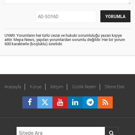
UYARI: Yorumların her türlü cezai ve hukuki sorumluluğu yazan kişiye
aittir. Mepa News, yapılan yorumlardan sorumlu değildir. Her bir yorum
600 karakterle (boşluklu) sınırlıdır.
Anasayfa
Künye
İletişim
Gizlilik İlkeleri
Sitene Ekle