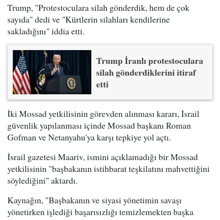
Trump, "Protestoculara silah gönderdik, hem de çok
sayıda" dedi ve "Kürtlerin silahları kendilerine
sakladığını" iddia etti.
Trump İranlı protestoculara
silah gönderdiklerini itiraf
etti
İki Mossad yetkilisinin görevden alınması kararı, İsrail
güvenlik yapılanması içinde Mossad başkanı Roman
Gofman ve Netanyahu'ya karşı tepkiye yol açtı.
İsrail gazetesi Maariv, ismini açıklamadığı bir Mossad
yetkilisinin "başbakanın istihbarat teşkilatını mahvettiğini
söylediğini" aktardı.
Kaynağın, "Başbakanın ve siyasi yönetimin savaşı
yönetirken işlediği başarısızlığı temizlemekten başka