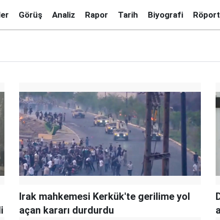
ler
Görüş
Analiz
Rapor
Tarih
Biyografi
Röport
Irak mahkemesi Kerkük'te gerilime yol
D
i
açan kararı durdurdu