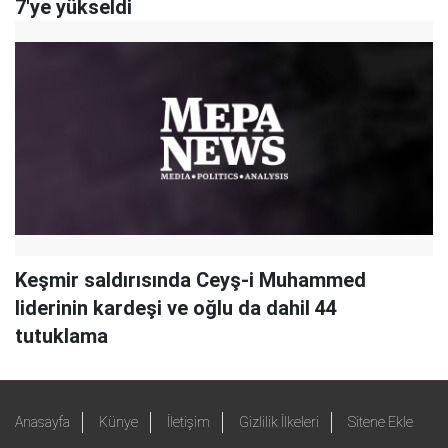
7'ye yükseldi
Keşmir saldırısında Ceyş-i Muhammed
liderinin kardeşi ve oğlu da dahil 44
tutuklama
Anasayfa
Künye
İletişim
Gizlilik İlkeleri
Sitene Ekle