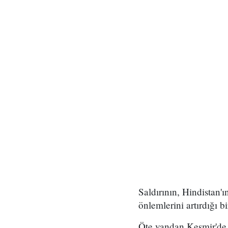
Saldırının, Hindistan
önlemlerini artırdığı 
Öte yandan Keşmir'de m