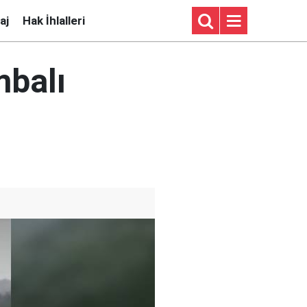
aj
Hak İhlalleri
mbalı