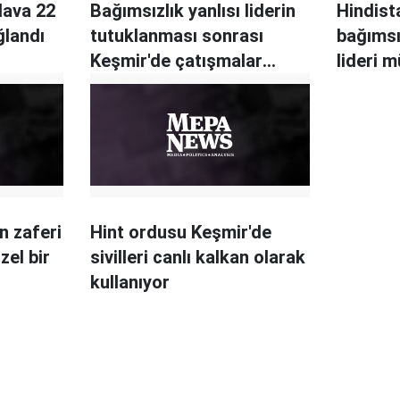
 dava 22
Bağımsızlık yanlısı liderin
Hindis
ğlandı
tutuklanması sonrası
bağımsız
Keşmir'de çatışmalar
lideri 
artıyor
çarptırd
n zaferi
Hint ordusu Keşmir'de
zel bir
sivilleri canlı kalkan olarak
kullanıyor