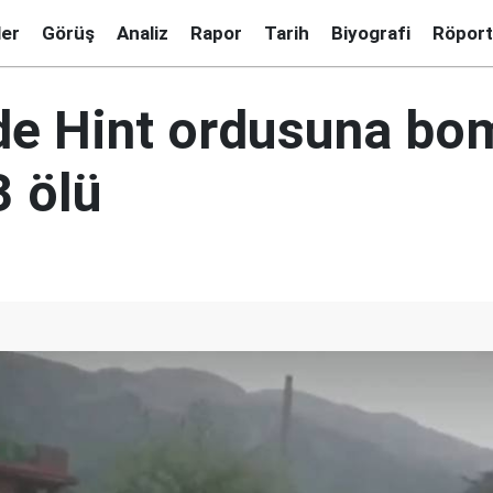
ler
Görüş
Analiz
Rapor
Tarih
Biyografi
Röport
de Hint ordusuna bo
3 ölü