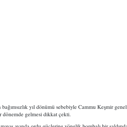
'ın bağımsızlık yıl dönümü sebebiyle Cammu Keşmir genel
bir dönemde gelmesi dikkat çekti.
ayıs ayında ordu güçlerine yönelik bombalı bir saldırıda