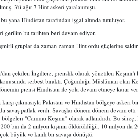
muş, 3'ü ağır 7 Hint askeri yaralanmıştı.
bu yana Hindistan tarafından işgal altında tutuluyor.
ri gerilim bu tarihten beri devam ediyor.
şmirli gruplar da zaman zaman Hint ordu güçlerine saldırı
'dan çekilen İngiltere, prenslik olarak yönetilen Keşmir'i
e konusunda serbest bıraktı. Çoğunluğu Müslüman olan Keş
 dönemin prensi Hindistan ile yola devam etmeye karar ver
 karşı çıkmasıyla Pakistan ve Hindistan bölgeye askeri bir
sında savaş patlak verdi. Savaşlar dönem dönem devam ett
ği bölgeleri "Cammu Keşmir" olarak adlandırdı. Bu süreç,
00 bin ila 2 milyon kişinin öldürüldüğü, 10 milyon ila 2
çok büyük ve kanlı bir savaşa dönüştü.