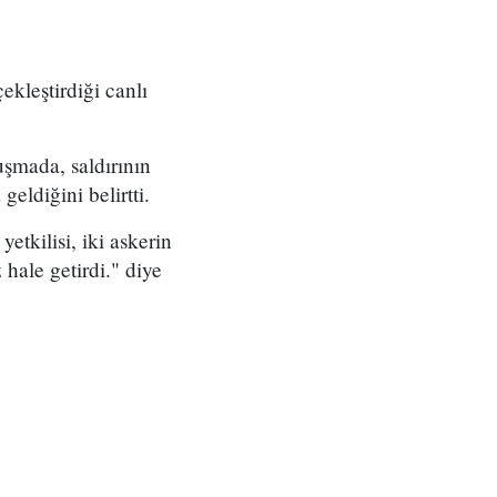
kleştirdiği canlı
uşmada, saldırının
ldiğini belirtti.
etkilisi, iki askerin
 hale getirdi." diye