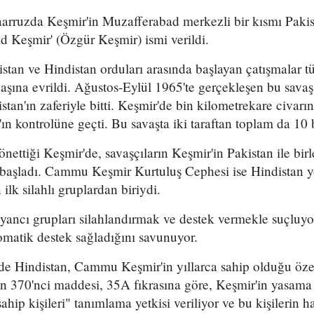
aarruzda Keşmir'in Muzafferabad merkezli bir kısmı Pakis
d Keşmir' (Özgür Keşmir) ismi verildi.
stan ve Hindistan orduları arasında başlayan çatışmalar 
aşına evrildi. Ağustos-Eylül 1965'te gerçekleşen bu savaş
stan'ın zaferiyle bitti. Keşmir'de bin kilometrekare civarı
ın kontrolüne geçti. Bu savaşta iki taraftan toplam da 10 
nettiği Keşmir'de, savaşçıların Keşmir'in Pakistan ile bir
n başladı. Cammu Keşmir Kurtuluş Cephesi ise Hindistan 
ilk silahlı gruplardan biriydi.
isyancı grupları silahlandırmak ve destek vermekle suçluyo
omatik destek sağladığını savunuyor.
de Hindistan, Cammu Keşmir'in yıllarca sahip olduğu özel
ın 370'nci maddesi, 35A fıkrasına göre, Keşmir'in yasama
hip kişileri" tanımlama yetkisi veriliyor ve bu kişilerin h