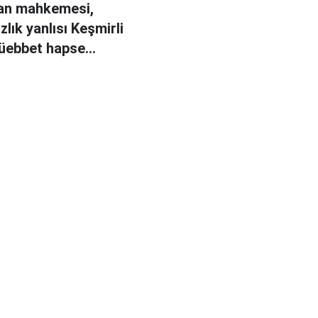
tan mahkemesi,
lık yanlısı Keşmirli
müebbet hapse
ı