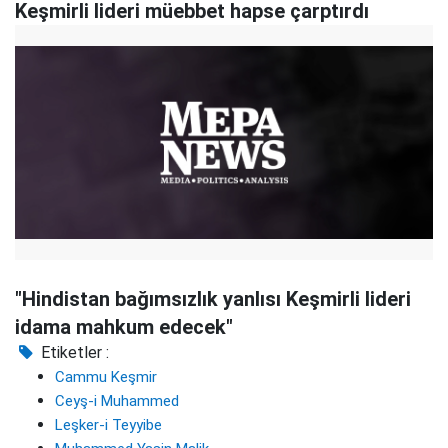
Keşmirli lideri müebbet hapse çarptırdı
"Hindistan bağımsızlık yanlısı Keşmirli lideri
idama mahkum edecek"
Etiketler :
Cammu Keşmir
Ceyş-i Muhammed
Leşker-i Teyyibe