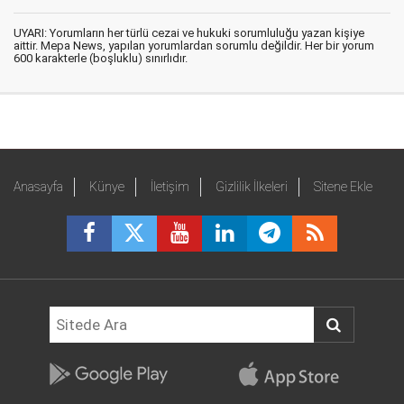
UYARI: Yorumların her türlü cezai ve hukuki sorumluluğu yazan kişiye
aittir. Mepa News, yapılan yorumlardan sorumlu değildir. Her bir yorum
600 karakterle (boşluklu) sınırlıdır.
Anasayfa
Künye
İletişim
Gizlilik İlkeleri
Sitene Ekle