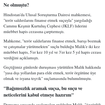
Ne olmuştu?
Hindistan'da Ulusal Soruşturma Dairesi mahkemesi,
"terör saldırılarını finanse etmek suçuyla" yargıladığı
Cammu Keşmir Kurtuluş Cephesi (JKLF) liderini
müebbet hapis cezasına çarptırmıştı.
Mahkeme, "terör saldırlarını finanse etmek, barışı bozmak
ve çatışmalar yürütmekten" suçlu bulduğu Malik'e iki kez
müebbet hapis, 5'er kez 10 yıl ve 3'er kez 5 yıl hapis cezası
verdiğini açıklamıştı.
Geçtiğimiz günlerde duruşması yürütülen Malik hakkında
"yasa dışı yollardan para elde etmek, terör örgütüne üye
olmak ve isyana teşvik" suçlamasında bulunulmuştu.
"Bağımsızlık aramak suçsa, bu suçu ve
neticelerini kabul etmeye hazırım"
Duruşma sırasında suçlamaları reddeden Malik, "özgürlük