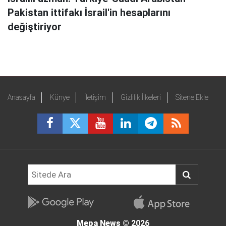
Pakistan ittifakı İsrail'in hesaplarını
değiştiriyor
Anasayfa
Künye
İletişim
Gizlilik İlkeleri
Sitene Ekle
Mepa News
© 2026