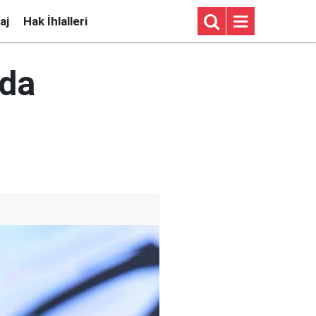
aj
Hak İhlalleri
rda