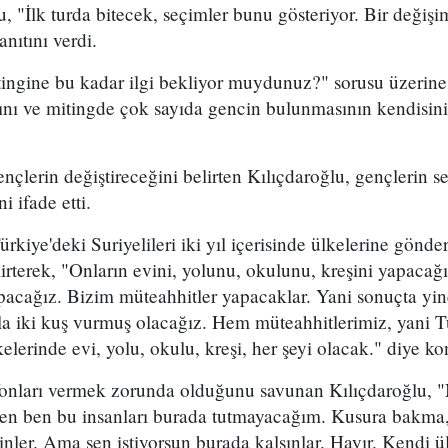
, "İlk turda bitecek, seçimler bunu gösteriyor. Bir değişim
yanıtını verdi.
tingine bu kadar ilgi bekliyor muydunuz?" sorusu üzerin
tığını ve mitingde çok sayıda gencin bulunmasının kendisin
nçlerin değiştireceğini belirten Kılıçdaroğlu, gençlerin se
 ifade etti.
rkiye'deki Suriyelileri iki yıl içerisinde ülkelerine gön
lirterek, "Onların evini, yolunu, okulunu, kreşini yapacağ
pacağız. Bizim müteahhitler yapacaklar. Yani sonuçta yin
aşla iki kuş vurmuş olacağız. Hem müteahhitlerimiz, yani
elerinde evi, yolu, okulu, kreşi, her şeyi olacak." diye ko
 fonları vermek zorunda olduğunu savunan Kılıçdaroğlu, 
sen ben bu insanları burada tutmayacağım. Kusura bakma,
sinler. Ama sen istiyorsun burada kalsınlar. Hayır. Kendi 