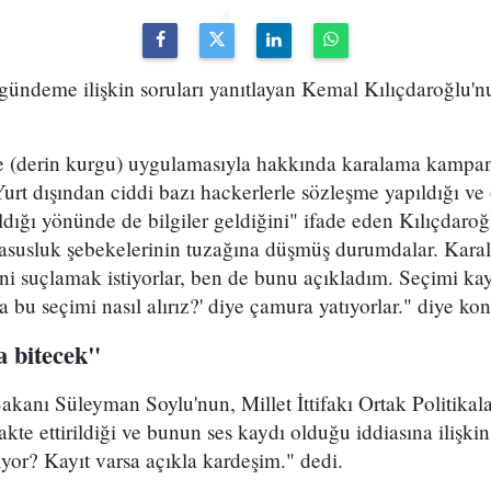
gündeme ilişkin soruları yanıtlayan Kemal Kılıçdaroğlu'n
e (derin kurgu) uygulamasıyla hakkında karalama kampan
urt dışından ciddi bazı hackerlerle sözleşme yapıldığı ve 
dığı yönünde de bilgiler geldiğini" ifade eden Kılıçdaro
 casusluk şebekelerinin tuzağına düşmüş durumdalar. Kar
 beni suçlamak istiyorlar, ben de bunu açıkladım. Seçimi k
a bu seçimi nasıl alırız?' diye çamura yatıyorlar." diye kon
a bitecek"
 Bakanı Süleyman Soylu'nun, Millet İttifakı Ortak Politika
te ettirildiği ve bunun ses kaydı olduğu iddiasına ilişkin
yor? Kayıt varsa açıkla kardeşim." dedi.