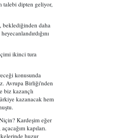
 talebi dipten geliyor,
e, beklediğinden daha
i heyecanlandırdığını
çimi ikinci tura
dereceği konusunda
ız. Avrupa Birliği'nden
e biz kazançlı
 Türkiye kazanacak hem
nuştu.
"Niçin? Kardeşim eğer
 açacağım kapıları.
ülkelerinde huzur