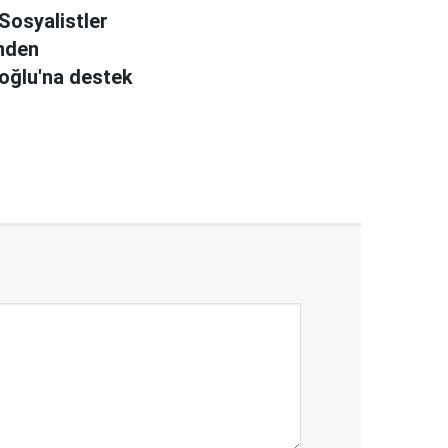
Sosyalistler
'nden
roğlu'na destek