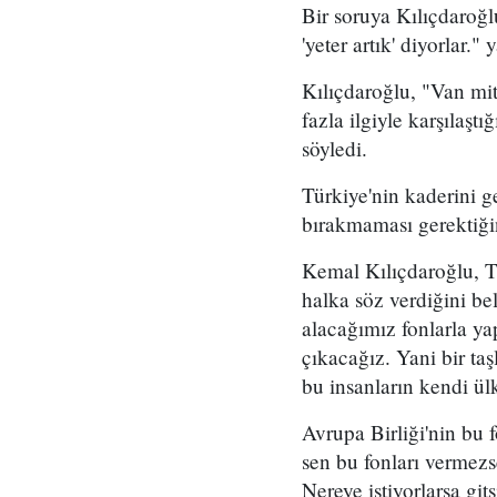
Bir soruya Kılıçdaroğlu
'yeter artık' diyorlar." 
Kılıçdaroğlu, "Van mi
fazla ilgiyle karşılaş
söyledi.
Türkiye'nin kaderini ge
bırakmaması gerektiğini
Kemal Kılıçdaroğlu, Tü
halka söz verdiğini be
alacağımız fonlarla ya
çıkacağız. Yani bir t
bu insanların kendi ülk
Avrupa Birliği'nin bu
sen bu fonları vermez
Nereye istiyorlarsa git