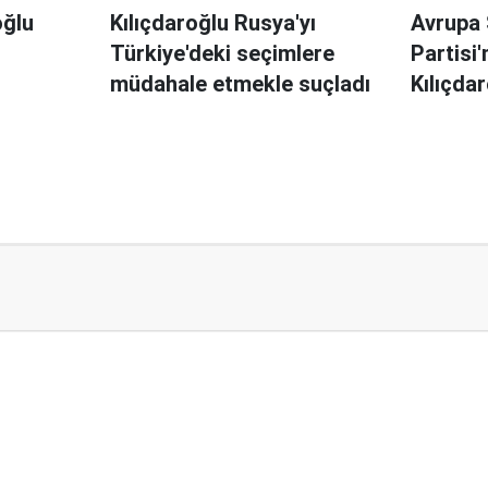
oğlu
Kılıçdaroğlu Rusya'yı
Avrupa 
Türkiye'deki seçimlere
Partisi
müdahale etmekle suçladı
Kılıçda