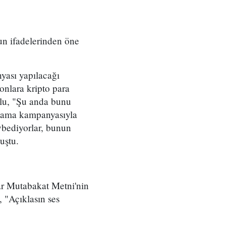
un ifadelerinden öne
yası yapılacağı
onlara kripto para
ğlu, "Şu anda bunu
alama kampanyasıyla
aybediyorlar, bunun
uştu.
lar Mutabakat Metni'nin
, "Açıklasın ses