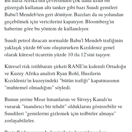
Bu hafta Afrika'nın çevresinden çok daha uzun bir
güzergah kullanan altı tanker gibi bazı Suudi gemileri
Babu'l Mendeb'ten geri dönüyor. Bazıları da su yolundan
geçebilmek için vericilerini kapatıyor. Bloomberg'in
haberine göre bu yöntem de kullanılıyor.
Suudi petrol ihracatı normalde Babu'l Mendeb trafiğinin
yaklaşık yüzde 66'sını oluştururken Kızıldeniz genel
olarak küresel ticaretin yüzde 10 ila 12'sini taşıyor.
Küresel risk istihbaratı şirketi RANE'in kıdemli Ortadoğu
ve Kuzey Afrika analisti Ryan Bohl, Husilerin
Kızıldeniz'in kuzeyindeki "bütün trafiği" kapatmasının
"muhtemel olmadığını" söyledi.
Bunun yerine Mısır limanlarını ve Süveyş Kanalı'nı
vurarak "inandırıcı bir tehdit" olduklarını gösterebilir ve
Suudileri "gemilerini gizlemek için tedbirler almaya"
zorlayabilirler.