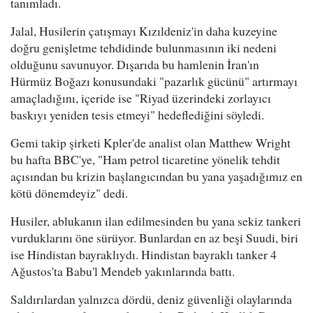
tanımladı.
Jalal, Husilerin çatışmayı Kızıldeniz'in daha kuzeyine
doğru genişletme tehdidinde bulunmasının iki nedeni
olduğunu savunuyor. Dışarıda bu hamlenin İran'ın
Hürmüz Boğazı konusundaki "pazarlık gücünü" artırmayı
amaçladığını, içeride ise "Riyad üzerindeki zorlayıcı
baskıyı yeniden tesis etmeyi" hedeflediğini söyledi.
Gemi takip şirketi Kpler'de analist olan Matthew Wright
bu hafta BBC'ye, "Ham petrol ticaretine yönelik tehdit
açısından bu krizin başlangıcından bu yana yaşadığımız en
kötü dönemdeyiz" dedi.
Husiler, ablukanın ilan edilmesinden bu yana sekiz tankeri
vurduklarını öne sürüyor. Bunlardan en az beşi Suudi, biri
ise Hindistan bayraklıydı. Hindistan bayraklı tanker 4
Ağustos'ta Babu'l Mendeb yakınlarında battı.
Saldırılardan yalnızca dördü, deniz güvenliği olaylarında