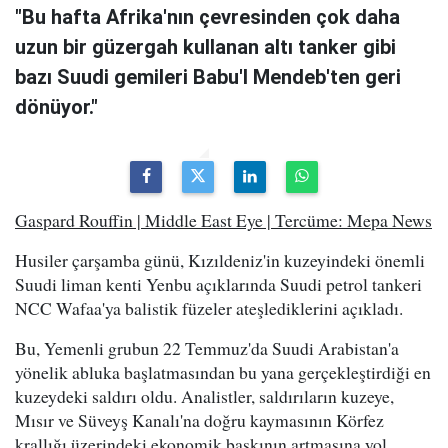
"Bu hafta Afrika'nın çevresinden çok daha
uzun bir güzergah kullanan altı tanker gibi
bazı Suudi gemileri Babu'l Mendeb'ten geri
dönüyor."
Gaspard Rouffin | Middle East Eye | Tercüme: Mepa News
Husiler çarşamba günü, Kızıldeniz'in kuzeyindeki önemli
Suudi liman kenti Yenbu açıklarında Suudi petrol tankeri
NCC Wafaa'ya balistik füzeler ateşlediklerini açıkladı.
Bu, Yemenli grubun 22 Temmuz'da Suudi Arabistan'a
yönelik abluka başlatmasından bu yana gerçekleştirdiği en
kuzeydeki saldırı oldu. Analistler, saldırıların kuzeye,
Mısır ve Süveyş Kanalı'na doğru kaymasının Körfez
krallığı üzerindeki ekonomik baskının artmasına yol