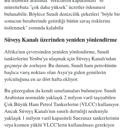
Bu tedbirler arasında "vericilerin kapatılması" ve
mürettebata "çok daha yüksek" ücretler ödenmesi
bulunabilir. Böylece Suudi denizcilik şirketleri "böyle bir
sonucun beraberinde getirdiği bütün savaş risklerini
üstlenmek" zorunda kalabilir.
Süveyş Kanalı üzerinden yeniden yönlendirme
Afrika'nın çevresinden yeniden yönlendirme, Suudi
tankerlerini Yenbu'ya ulaşmak için Süveyş Kanalı'ndan
geçmeye de zorluyor. Bu durum, Suudi ham petrolünün
başlıca varış noktası olan Asya'ya giden gemilerin
yolculuğuna en az dört hafta ekliyor.
Bu güzergahın da kendi sınırlamaları bulunuyor. Suudi
Arabistan normalde yaklaşık 2 milyon varil taşıyabilen
Çok Büyük Ham Petrol Tankerlerini (VLCC) kullanıyor.
Ancak Süveyş Kanalı'nın sınırlı derinliği nedeniyle
yaklaşık 1 milyon varil kapasiteli Suezmax tankerlerinin
veya kısmen yüklü VLCC'lerin kullanılması gerekiyor.