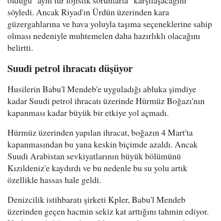
olduğu "aynı tür lojistik sorunlarla" karşılaşacağını
söyledi. Ancak Riyad'ın Ürdün üzerinden kara
güzergahlarına ve hava yoluyla taşıma seçeneklerine sahip
olması nedeniyle muhtemelen daha hazırlıklı olacağını
belirtti.
Suudi petrol ihracatı düşüyor
Husilerin Babu'l Mendeb'e uyguladığı abluka şimdiye
kadar Suudi petrol ihracatı üzerinde Hürmüz Boğazı'nın
kapanması kadar büyük bir etkiye yol açmadı.
Hürmüz üzerinden yapılan ihracat, boğazın 4 Mart'ta
kapanmasından bu yana keskin biçimde azaldı. Ancak
Suudi Arabistan sevkiyatlarının büyük bölümünü
Kızıldeniz'e kaydırdı ve bu nedenle bu su yolu artık
özellikle hassas hale geldi.
Denizcilik istihbaratı şirketi Kpler, Babu'l Mendeb
üzerinden geçen hacmin sekiz kat arttığını tahmin ediyor.