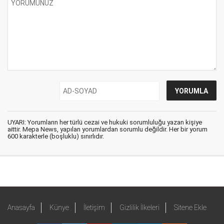
UYARI: Yorumların her türlü cezai ve hukuki sorumluluğu yazan kişiye
aittir. Mepa News, yapılan yorumlardan sorumlu değildir. Her bir yorum
600 karakterle (boşluklu) sınırlıdır.
Anasayfa
Künye
İletişim
Gizlilik İlkeleri
Sitene Ekle