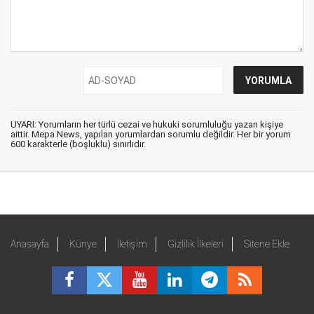
UYARI: Yorumların her türlü cezai ve hukuki sorumluluğu yazan kişiye
aittir. Mepa News, yapılan yorumlardan sorumlu değildir. Her bir yorum
600 karakterle (boşluklu) sınırlıdır.
Anasayfa
Künye
İletişim
Gizlilik İlkeleri
Sitene Ekle