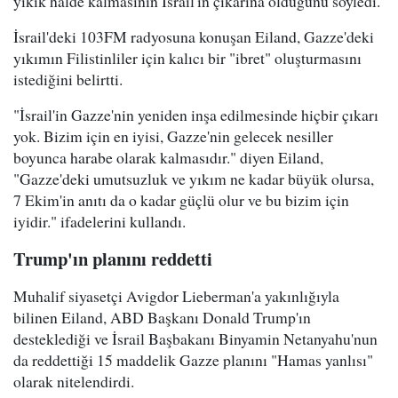
yıkık halde kalmasının İsrail'in çıkarına olduğunu söyledi.
İsrail'deki 103FM radyosuna konuşan Eiland, Gazze'deki
yıkımın Filistinliler için kalıcı bir "ibret" oluşturmasını
istediğini belirtti.
"İsrail'in Gazze'nin yeniden inşa edilmesinde hiçbir çıkarı
yok. Bizim için en iyisi, Gazze'nin gelecek nesiller
boyunca harabe olarak kalmasıdır." diyen Eiland,
"Gazze'deki umutsuzluk ve yıkım ne kadar büyük olursa,
7 Ekim'in anıtı da o kadar güçlü olur ve bu bizim için
iyidir." ifadelerini kullandı.
Trump'ın planını reddetti
Muhalif siyasetçi Avigdor Lieberman'a yakınlığıyla
bilinen Eiland, ABD Başkanı Donald Trump'ın
desteklediği ve İsrail Başbakanı Binyamin Netanyahu'nun
da reddettiği 15 maddelik Gazze planını "Hamas yanlısı"
olarak nitelendirdi.