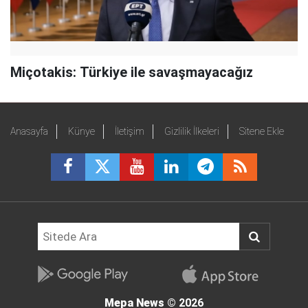
Miçotakis: Türkiye ile savaşmayacağız
Anasayfa
Künye
İletişim
Gizlilik İlkeleri
Sitene Ekle
Mepa News
© 2026