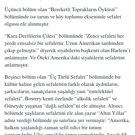
Üçüncü bölüm olan “Bereketli Toprakların Öyküsü”
bölümünde ise tarım ve köy toplumu ekseninde sefalet
olgusu ele alınmıştır.
“Kara Derililerin Çilesi” bölümünde “Zenci sefaleti her
yerde emsalsiz bir sefalettir. Uzun Amerikan tarihinden
çıkıp gelmiştir.” diyerek siyahilerin başkenti olan Harlem’i
anlatmıştır. Ve Öteki Amerika’daki siyahilerin sefaletini
anlatmıştır.
Beşinci bölüm olan “Üç Türlü Sefalet” bölümünde bir
kültür haline gelen sefaletten farklı olarak aydınların,
şarkıcıların, sanatçıların yaşadığı yani “entelektüel
sefaleti”, Bowery kenti özelinde “alkolik sefaleti” ve
Güneyde yaşanan “dağlı sefaleti”ni ele almıştır. Altıncı
bölümde yaşlıların sefaletini ele alan yazar “Altın Yıllar”
adını verdiği bölümde şu satırlara yer vermiştir: “Amerika,
halkını yaşlandığı zaman sefil edici bir tutum
içerisindedir. Ulus gençliğe önem vermektedir. Ancak 65