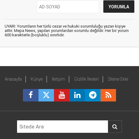
UYARI: Yorumların her türlü cezai ve hukuki sorumluluğu yazan kişiye
aittir. Mepa News, yapılan yorumlardan sorumlu değildir. Her bir yorum
600 karakterle (boşluklu) sınırlıdır.
Anasayfa
Künye
İletişim
Gizlilik İlkeleri
Sitene Ekle