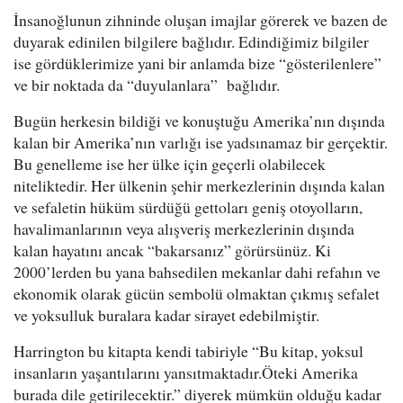
İnsanoğlunun zihninde oluşan imajlar görerek ve bazen de
duyarak edinilen bilgilere bağlıdır. Edindiğimiz bilgiler
ise gördüklerimize yani bir anlamda bize “gösterilenlere”
ve bir noktada da “duyulanlara” bağlıdır.
Bugün herkesin bildiği ve konuştuğu Amerika’nın dışında
kalan bir Amerika’nın varlığı ise yadsınamaz bir gerçektir.
Bu genelleme ise her ülke için geçerli olabilecek
niteliktedir. Her ülkenin şehir merkezlerinin dışında kalan
ve sefaletin hüküm sürdüğü gettoları geniş otoyolların,
havalimanlarının veya alışveriş merkezlerinin dışında
kalan hayatını ancak “bakarsanız” görürsünüz. Ki
2000’lerden bu yana bahsedilen mekanlar dahi refahın ve
ekonomik olarak gücün sembolü olmaktan çıkmış sefalet
ve yoksulluk buralara kadar sirayet edebilmiştir.
Harrington bu kitapta kendi tabiriyle “Bu kitap, yoksul
insanların yaşantılarını yansıtmaktadır.Öteki Amerika
burada dile getirilecektir.” diyerek mümkün olduğu kadar